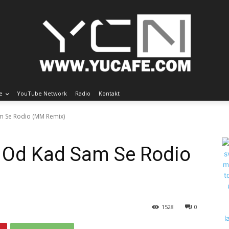
e
YouTube Network
Radio
Kontakt
am Se Rodio (MM Remix)
, Od Kad Sam Se Rodio
1528
0