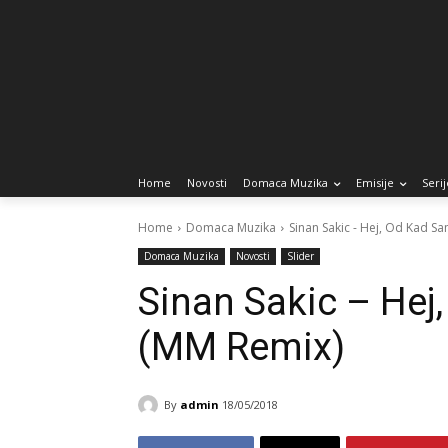
Home
Novosti
Domaca Muzika
Emisije
Serij
Home
Domaca Muzika
Sinan Sakic - Hej, Od Kad S
Domaca Muzika
Novosti
Slider
Sinan Sakic – Hej
(MM Remix)
By
admin
18/05/2018