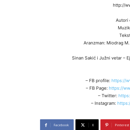
http://
Autori
Muzika
Tekst
Aranzman: Miodrag M. I
Sinan Sakić i Južni vetar – 
– FB profile:
https://
– FB Page:
https://w
– Twitter:
https
– Instagram:
https
Facebook
X
Pinterest