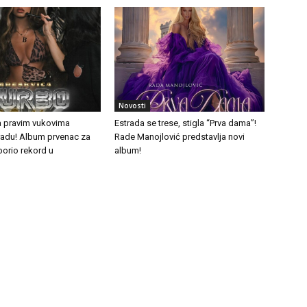
Novosti
a pravim vukovima
Estrada se trese, stigla “Prva dama”!
tradu! Album prvenac za
Rade Manojlović predstavlja novi
borio rekord u
album!