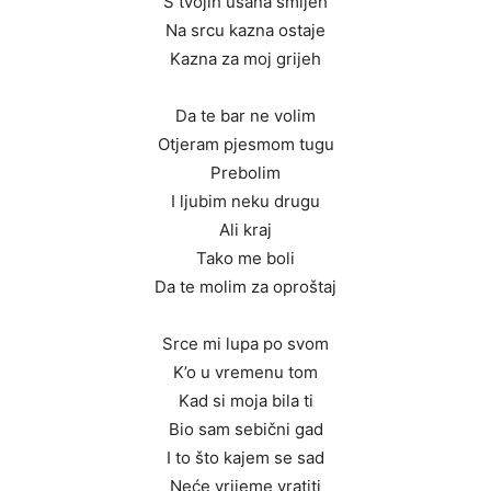
S tvojih usana smijeh
Na srcu kazna ostaje
Kazna za moj grijeh
Da te bar ne volim
Otjeram pjesmom tugu
Prebolim
I ljubim neku drugu
Ali kraj
Tako me boli
Da te molim za oproštaj
Srce mi lupa po svom
K’o u vremenu tom
Kad si moja bila ti
Bio sam sebični gad
I to što kajem se sad
Neće vrijeme vratiti