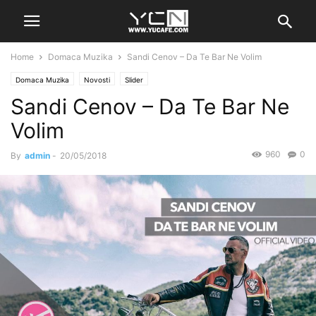
Home
Domaca Muzika
Sandi Cenov – Da Te Bar Ne Volim
Domaca Muzika
Novosti
Slider
Sandi Cenov – Da Te Bar Ne
Volim
960
0
By
admin
-
20/05/2018