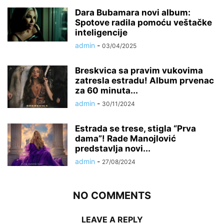
Dara Bubamara novi album:
Spotove radila pomoću veštačke
inteligencije
admin
-
03/04/2025
Breskvica sa pravim vukovima
zatresla estradu! Album prvenac
za 60 minuta...
admin
-
30/11/2024
Estrada se trese, stigla “Prva
dama”! Rade Manojlović
predstavlja novi...
admin
-
27/08/2024
NO COMMENTS
LEAVE A REPLY