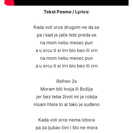
Tekst Pesme / Lyrics:
Kada voli srce drugom ne da se
pa i kad je jače tebi preda se
na mom nebu mesec pun
a u srcu ti si trn bio beo ili crn
na mom nebu mesec pun
a u srcu ti si trn bio beo ili crn
Refren 2x
Moram biti tvoja ili Božija
jer bez tebe život mi je robija
nisam htela to al tako je suđeno
Kada voli srce nema izbora
pa za ljubav čini i što ne mora