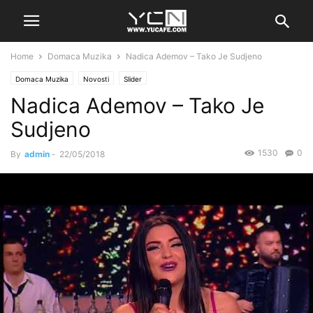
Home
Domaca Muzika
Nadica Ademov – Tako Je Sudjeno
Domaca Muzika
Novosti
Slider
Nadica Ademov – Tako Je
Sudjeno
1530
0
By
admin
-
22/05/2018