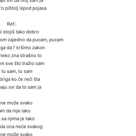
aju svi da tvoj sam ja
o pištolj ispod pojasa
Ref.:
mi stojiš tako dobro
obom zajedno da pucam, pucam
riga da l’ kršimo zakon
o neko zna strašno to
im sve što tražio sam
 tu sam, tu sam
 briga ko će reći šta
naju svi da to sam ja
 ne može svako
m da nije lako
a sa njima je tako
 da ona neće svakog
 ne može svako