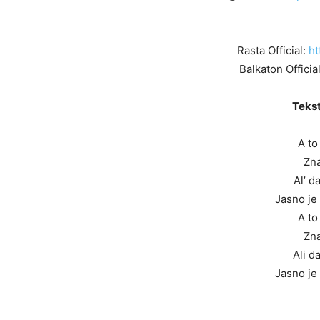
Rasta Official:
ht
Balkaton Officia
Tekst
A to
Zna
Al’ d
Jasno je
A to
Zna
Ali d
Jasno je