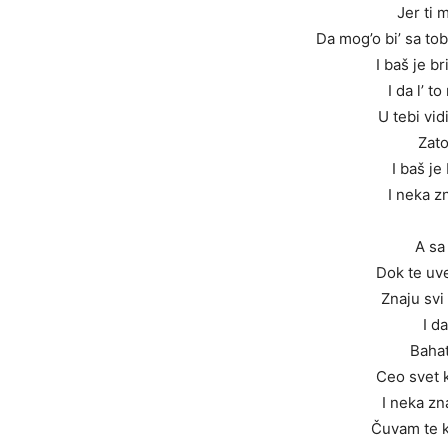
Jer ti 
Da mog’o bi’ sa t
I baš je b
I da l’ t
U tebi vid
Zato
I baš je
I neka z
A sa
Dok te uve
Znaju svi
I d
Bahat
Ceo svet k
I neka zn
Čuvam te k’