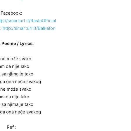
Facebook:
tp://smarturl.it/RastaOfficial
l:
http://smarturl.it/Balkaton
 Pesme / Lyrics:
 ne može svako
m da nije lako
a sa njima je tako
 da ona neće svakog
 ne može svako
m da nije lako
a sa njima je tako
 da ona neće svakog
Ref.: