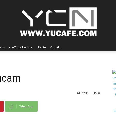
e
YouTube Network
Radio
Kontakt
ucam
1258
0
WhatsApp