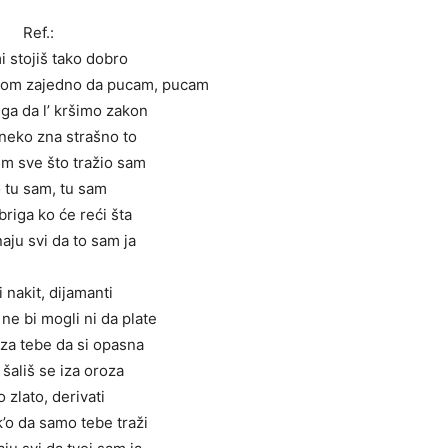
Ref.:
mi stojiš tako dobro
obom zajedno da pucam, pucam
riga da l’ kršimo zakon
o neko zna strašno to
im sve što tražio sam
 tu sam, tu sam
 briga ko će reći šta
naju svi da to sam ja
 nakit, dijamanti
 ne bi mogli ni da plate
 za tebe da si opasna
 šališ se iza oroza
 zlato, derivati
’o da samo tebe traži