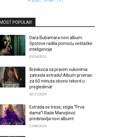
MOST POPULAR
Dara Bubamara novi album:
Spotove radila pomoću veštačke
inteligencije
03/04/2025
Breskvica sa pravim vukovima
zatresla estradu! Album prvenac
za 60 minuta oborio rekord u
pregledima!
30/11/2024
Estrada se trese, stigla “Prva
dama”! Rade Manojlović
predstavlja novi album!
27/08/2024