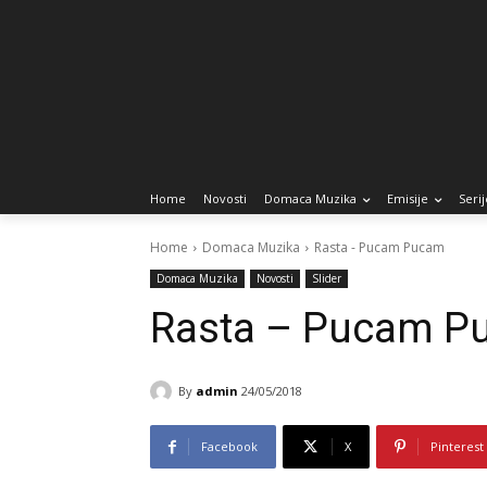
Home
Novosti
Domaca Muzika
Emisije
Serij
Home
Domaca Muzika
Rasta - Pucam Pucam
Domaca Muzika
Novosti
Slider
Rasta – Pucam P
By
admin
24/05/2018
Facebook
X
Pinterest