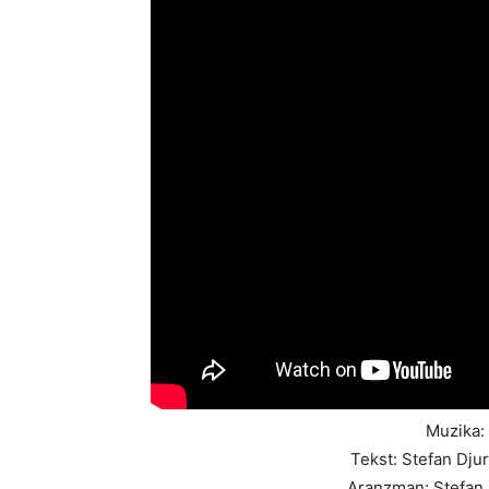
Muzika: 
Tekst: Stefan Djur
Aranzman: Stefan D