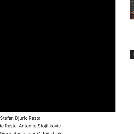
Stefan Djuric Rasta
ic Rasta, Antonije Stojiljkovic
juric Rasta, Igor Ostojic Link