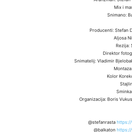
Mix i ma
Snimano: Ba
Producenti: Stefan D
Aljosa N
Rezija:
Direktor fotog
Snimatelij: Vladimir Bjelob
Montaza:
Kolor Korekc
Stajl
Sminka:
Organizacija: Boris Vukus
@stefanrasta
https:
@balkaton
https: