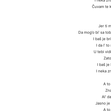
I neka zn
Čuvam te k’
Jer ti 
Da mog’o bi’ sa t
I baš je b
I da l’ t
U tebi vid
Zato
I baš je
I neka z
A to
Zna
Al’ d
Jasno je
A to