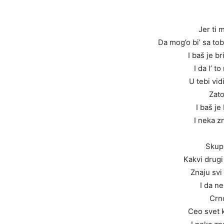
Jer ti 
Da mog’o bi’ sa t
I baš je b
I da l’ t
U tebi vid
Zato
I baš je
I neka z
Skupi
Kakvi drugi
Znaju svi
I da ne
Crno
Ceo svet k