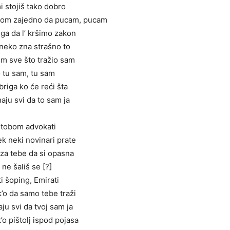
mi stojiš tako dobro
obom zajedno da pucam, pucam
riga da l’ kršimo zakon
o neko zna strašno to
im sve što tražio sam
 tu sam, tu sam
 briga ko će reći šta
naju svi da to sam ja
 tobom advokati
k neki novinari prate
 za tebe da si opasna
a ne šališ se [?]
i šoping, Emirati
’o da samo tebe traži
aju svi da tvoj sam ja
o pištolj ispod pojasa