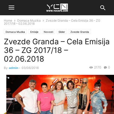
Home
Domaca Muzika
Zvezde Granda – Cela Emisija 36 – ZG
2017/18 – 02.06.2018
Domaca Muzika
Emisije
Novosti
Slider
Zvezde Granda
Zvezde Granda – Cela Emisija
36 – ZG 2017/18 –
02.06.2018
2170
0
By
admin
-
03/06/2018