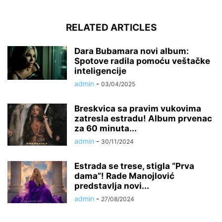
RELATED ARTICLES
Dara Bubamara novi album:
Spotove radila pomoću veštačke
inteligencije
admin
-
03/04/2025
Breskvica sa pravim vukovima
zatresla estradu! Album prvenac
za 60 minuta...
admin
-
30/11/2024
Estrada se trese, stigla “Prva
dama”! Rade Manojlović
predstavlja novi...
admin
-
27/08/2024