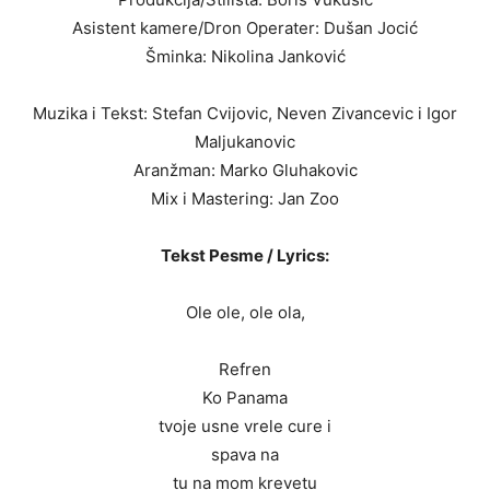
Asistent kamere/Dron Operater: Dušan Jocić
Šminka: Nikolina Janković
Muzika i Tekst: Stefan Cvijovic, Neven Zivancevic i Igor
Maljukanovic
Aranžman: Marko Gluhakovic
Mix i Mastering: Jan Zoo
Tekst Pesme / Lyrics:
Ole ole, ole ola,
Refren
Ko Panama
tvoje usne vrele cure i
spava na
tu na mom krevetu