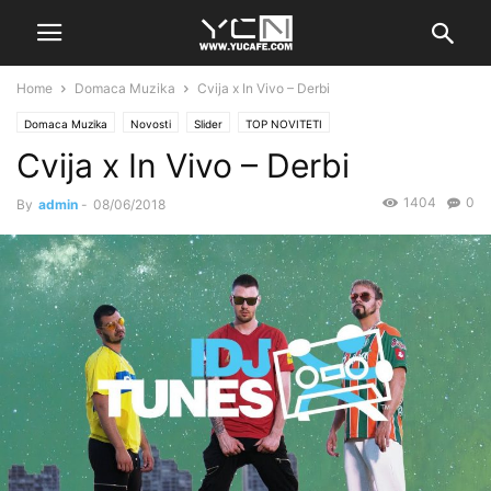
Home
Domaca Muzika
Cvija x In Vivo – Derbi
Domaca Muzika
Novosti
Slider
TOP NOVITETI
Cvija x In Vivo – Derbi
1404
0
By
admin
-
08/06/2018