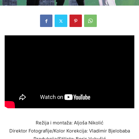
Režija i montaža: Aljoša Nikolić
Direktor Fotografije/Kolor Korekcija: Vladimir Bjelobaba
Produkcija/Stilista: Boris Vukušić