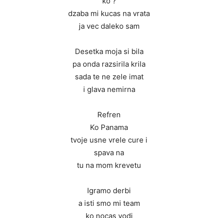
ko ?
dzaba mi kucas na vrata
ja vec daleko sam
Desetka moja si bila
pa onda razsirila krila
sada te ne zele imat
i glava nemirna
Refren
Ko Panama
tvoje usne vrele cure i
spava na
tu na mom krevetu
Igramo derbi
a isti smo mi team
ko nocas vodi