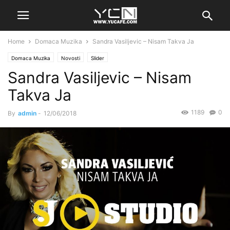
Home
Domaca Muzika
Sandra Vasiljevic – Nisam Takva Ja
Domaca Muzika
Novosti
Slider
Sandra Vasiljevic – Nisam
Takva Ja
1189
0
By
admin
-
12/06/2018