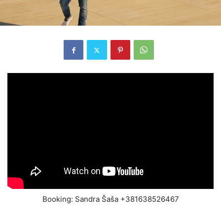
Booking: Sandra Šaša +381638526467