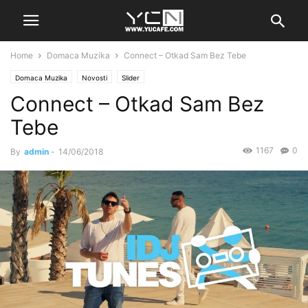
Home
Domaca Muzika
Connect – Otkad Sam Bez Tebe
Domaca Muzika
Novosti
Slider
Connect – Otkad Sam Bez
Tebe
1167
0
By
admin
-
14/06/2018