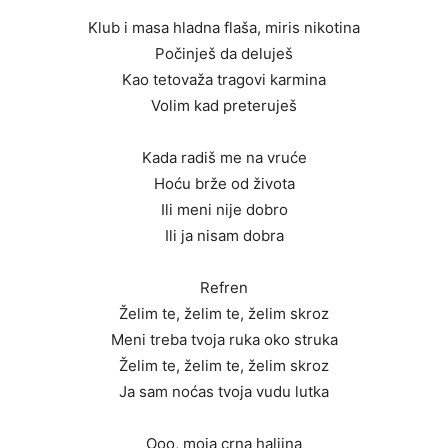
Klub i masa hladna flaša, miris nikotina
Počinješ da deluješ
Kao tetovaža tragovi karmina
Volim kad preteruješ
Kada radiš me na vruće
Hoću brže od života
Ili meni nije dobro
Ili ja nisam dobra
Refren
Želim te, želim te, želim skroz
Meni treba tvoja ruka oko struka
Želim te, želim te, želim skroz
Ja sam noćas tvoja vudu lutka
Ooo, moja crna haljina