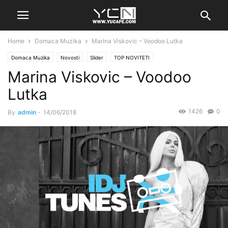
Home
Domaca Muzika
Marina Viskovic – Voodoo Lutka
Domaca Muzika
Novosti
Slider
TOP NOVITETI
Marina Viskovic – Voodoo
Lutka
1426
0
By
admin
-
14/06/2018