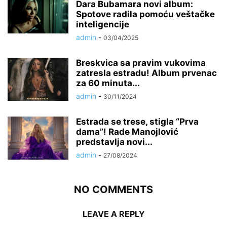
Dara Bubamara novi album:
Spotove radila pomoću veštačke
inteligencije
admin
-
03/04/2025
Breskvica sa pravim vukovima
zatresla estradu! Album prvenac
za 60 minuta...
admin
-
30/11/2024
Estrada se trese, stigla “Prva
dama”! Rade Manojlović
predstavlja novi...
admin
-
27/08/2024
NO COMMENTS
LEAVE A REPLY