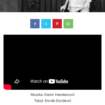
Muzika: Damir Handanović
Tekst: Đorđe Đorđević