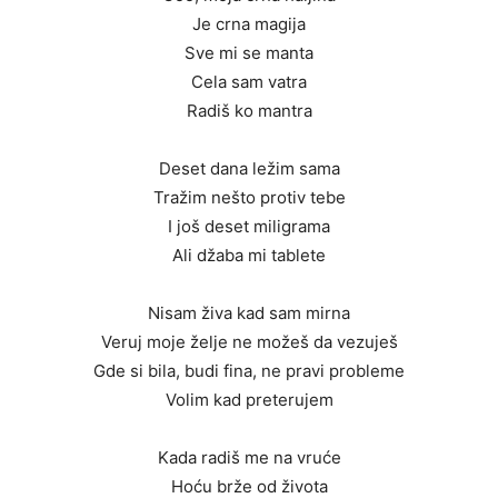
Je crna magija
Sve mi se manta
Cela sam vatra
Radiš ko mantra
Deset dana ležim sama
Tražim nešto protiv tebe
I još deset miligrama
Ali džaba mi tablete
Nisam živa kad sam mirna
Veruj moje želje ne možeš da vezuješ
Gde si bila, budi fina, ne pravi probleme
Volim kad preterujem
Kada radiš me na vruće
Hoću brže od života