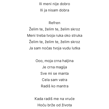
Ili meni nije dobro
Ili ja nisam dobra
Refren
Želim te, želim te, želim skroz
Meni treba tvoja ruka oko struka
Želim te, želim te, želim skroz
Ja sam noćas tvoja vudu lutka
Ooo, moja crna haljina
Je crna magija
Sve mi se manta
Cela sam vatra
Radiš ko mantra
Kada radiš me na vruće
Hoću brže od života