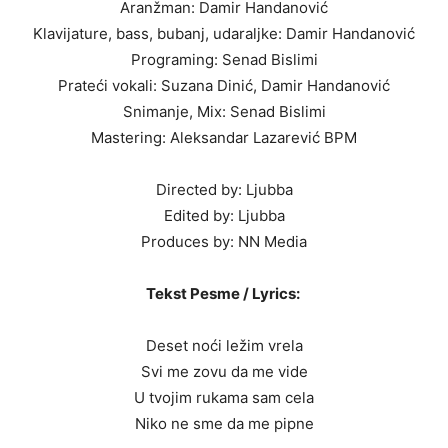
Aranžman: Damir Handanović
Klavijature, bass, bubanj, udaraljke: Damir Handanović
Programing: Senad Bislimi
Prateći vokali: Suzana Dinić, Damir Handanović
Snimanje, Mix: Senad Bislimi
Mastering: Aleksandar Lazarević BPM
Directed by: Ljubba
Edited by: Ljubba
Produces by: NN Media
Tekst Pesme / Lyrics:
Deset noći ležim vrela
Svi me zovu da me vide
U tvojim rukama sam cela
Niko ne sme da me pipne