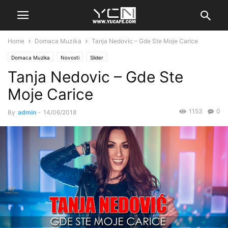
Home
Domaca Muzika
Tanja Nedovic – Gde Ste Moje Carice
Domaca Muzika
Novosti
Slider
Tanja Nedovic – Gde Ste
Moje Carice
1153
0
By
admin
-
14/06/2018