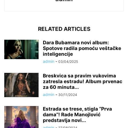
RELATED ARTICLES
Dara Bubamara novi album:
Spotove radila pomoću veštačke
inteligencije
admin
-
03/04/2025
Breskvica sa pravim vukovima
zatresla estradu! Album prvenac
za 60 minuta...
admin
-
30/11/2024
Estrada se trese, stigla “Prva
dama”! Rade Manojlović
predstavlja novi...
admin
-
27/08/2024