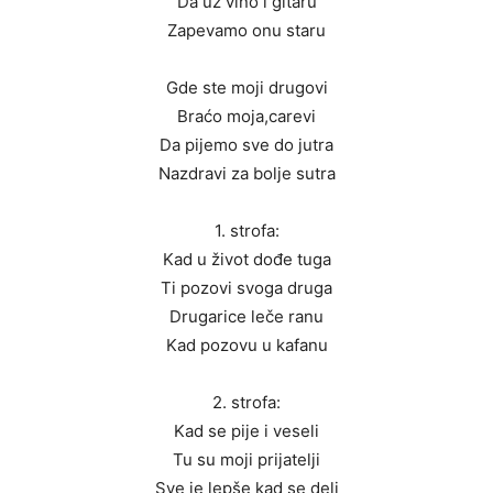
Da uz vino i gitaru
Zapevamo onu staru
Gde ste moji drugovi
Braćo moja,carevi
Da pijemo sve do jutra
Nazdravi za bolje sutra
1. strofa:
Kad u život dođe tuga
Ti pozovi svoga druga
Drugarice leče ranu
Kad pozovu u kafanu
2. strofa:
Kad se pije i veseli
Tu su moji prijatelji
Sve je lepše kad se deli