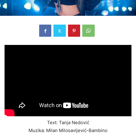
Text: Tanja Nedović
Muzika: Milan Milosavljević-Bambino