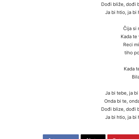
Dođi bliže, dođi 
Ja bi htio, ja bi
Čija si
Kada te 
Reci mi
tiho p
Kada t
Bil
Ja bi tebe, ja 
Onda bi te, onda
Dođi blize, dođi 
Ja bi htio, ja bi