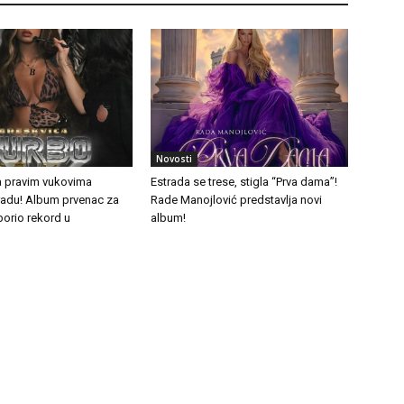
Novosti
a pravim vukovima
Estrada se trese, stigla “Prva dama”!
tradu! Album prvenac za
Rade Manojlović predstavlja novi
borio rekord u
album!