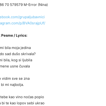
86 70 579579 M-Error (Nina)
cebook.com/grupaljubavnici
tagram.com/p/BVA0srajpUf/
 Pesme / Lyrics:
 mi bila moja jedina
 do sad dušo skrivala?
i bila, kog si ljubila
a mene usne čuvala
e vidim sve se zna
a bi mi najbolja.
bi tebe kao vino noćas popio
 bi te kao lopov sebi ukrao