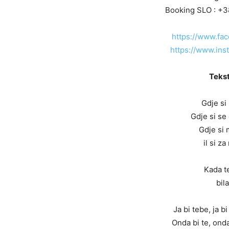
Booking SLO : +3
https://www.fa
https://www.ins
Tekst
Gdje si
Gdje si se
Gdje si m
il si z
Kada t
bil
Ja bi tebe, ja 
Onda bi te, onda