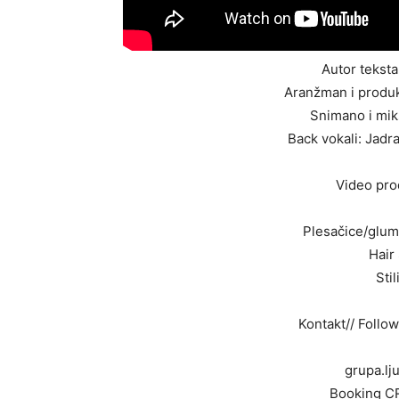
Autor teksta
Aranžman i produk
Snimano i mik
Back vokali: Jadra
Video pro
Plesačice/glum
Hair 
Stil
Kontakt// Follow
grupa.lj
Booking C