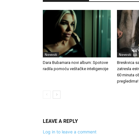
Novosti
Novosti
Dara Bubamara novi album: Spotove
Breskvica s
radila pomoću veštačke inteligencije
zatresla es
60 minuta o
pregledima!
LEAVE A REPLY
Log in to leave a comment