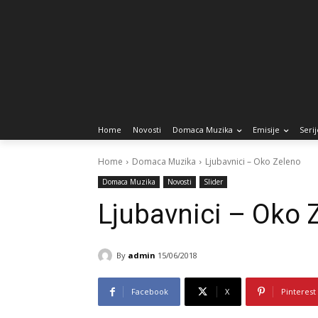
Home
Novosti
Domaca Muzika
Emisije
Serij
Home
Domaca Muzika
Ljubavnici – Oko Zeleno
Domaca Muzika
Novosti
Slider
Ljubavnici – Oko 
By
admin
15/06/2018
Facebook
X
Pinterest