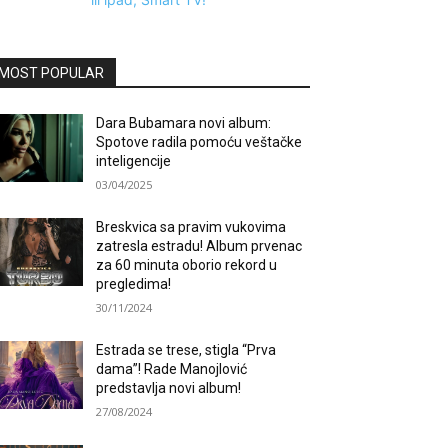
MOST POPULAR
Dara Bubamara novi album:
Spotove radila pomoću veštačke
inteligencije
03/04/2025
Breskvica sa pravim vukovima
zatresla estradu! Album prvenac
za 60 minuta oborio rekord u
pregledima!
30/11/2024
Estrada se trese, stigla “Prva
dama”! Rade Manojlović
predstavlja novi album!
27/08/2024