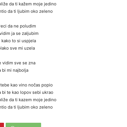
bliže da ti kažem moje jedino
 htio da ti ljubim oko zeleno
 reci da ne poludim
vidim ja se zaljubim
 kako to si uspjela
olako sve mi uzela
e vidim sve se zna
a bi mi najbolja
bi tebe kao vino nočas popio
 bi te kao lopov sebi ukrao
bliže da ti kazem moje jedino
 htio da ti ljubim oko zeleno