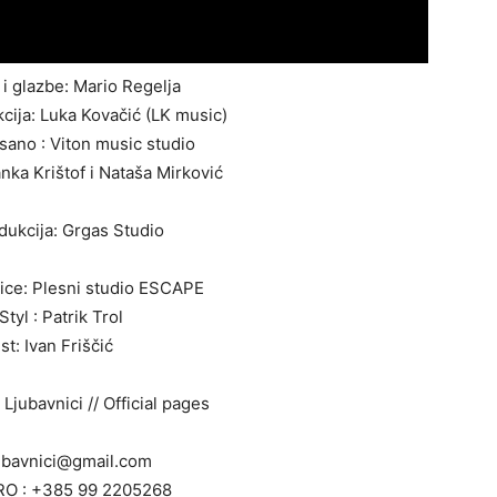
 i glazbe: Mario Regelja
cija: Luka Kovačić (LK music)
sano : Viton music studio
nka Krištof i Nataša Mirković
dukcija: Grgas Studio
ice: Plesni studio ESCAPE
Styl : Patrik Trol
ist: Ivan Friščić
 Ljubavnici // Official pages
ubavnici@gmail.com
RO : +385 99 2205268