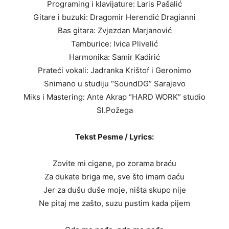
Programing i klavijature: Laris Pašalić
Gitare i buzuki: Dragomir Herendić Dragianni
Bas gitara: Zvjezdan Marjanović
Tamburice: Ivica Plivelić
Harmonika: Samir Kadirić
Prateći vokali: Jadranka Krištof i Geronimo
Snimano u studiju “SoundDG” Sarajevo
Miks i Mastering: Ante Akrap “HARD WORK” studio
Sl.Požega
Tekst Pesme / Lyrics:
Zovite mi cigane, po zorama braću
Za dukate briga me, sve što imam daću
Jer za dušu duše moje, ništa skupo nije
Ne pitaj me zašto, suzu pustim kada pijem