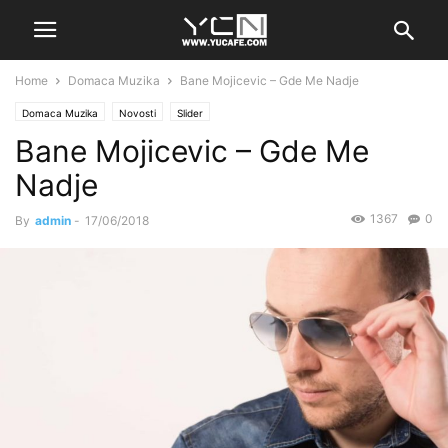
Home
Domaca Muzika
Bane Mojicevic – Gde Me Nadje
Domaca Muzika
Novosti
Slider
Bane Mojicevic – Gde Me
Nadje
1367
0
By
admin
-
17/06/2018