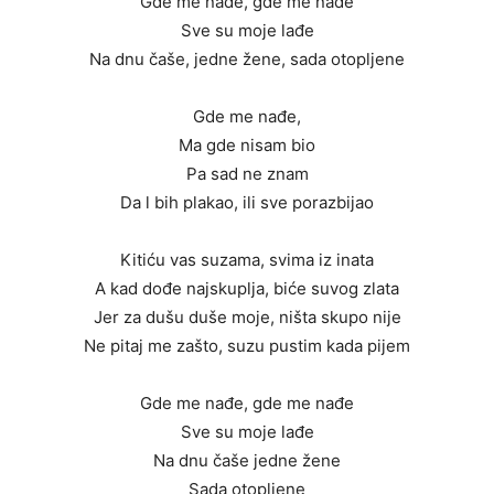
Gde me nađe, gde me nađe
Sve su moje lađe
Na dnu čaše, jedne žene, sada otopljene
Gde me nađe,
Ma gde nisam bio
Pa sad ne znam
Da l bih plakao, ili sve porazbijao
Kitiću vas suzama, svima iz inata
A kad dođe najskuplja, biće suvog zlata
Jer za dušu duše moje, ništa skupo nije
Ne pitaj me zašto, suzu pustim kada pijem
Gde me nađe, gde me nađe
Sve su moje lađe
Na dnu čaše jedne žene
Sada otopljene