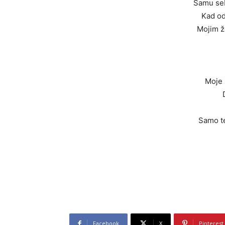
Samu se
Kad od
Mojim ž
Moje 
Samo te
Facebook
X
Pinterest