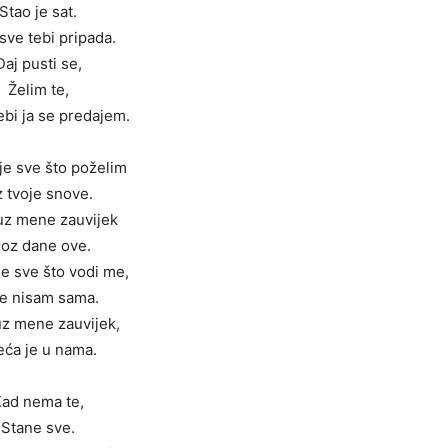
Stao je sat.
sve tebi pripada.
Daj pusti se,
Želim te,
bi ja se predajem.
je sve što poželim
 tvoje snove.
uz mene zauvijek
roz dane ove.
je sve što vodi me,
e nisam sama.
uz mene zauvijek,
eća je u nama.
ad nema te,
Stane sve.