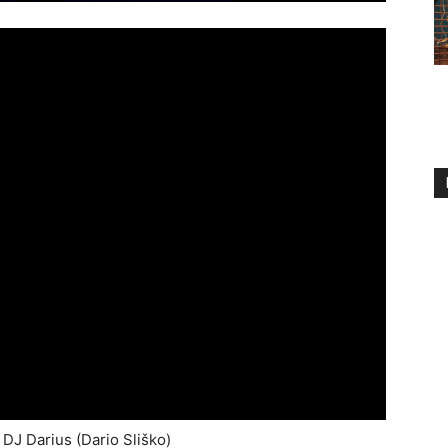
 DJ Darius (Dario Sliško)