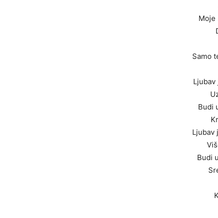
Moje 
Samo te
Ljubav 
Uz
Budi 
K
Ljubav 
Viš
Budi 
Sr
K