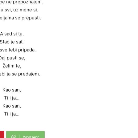
be ne prepoznajem.
u svi, uz mene si.
eljama se prepusti.
A sad si tu,
Stao je sat.
sve tebi pripada.
Daj pusti se,
Želim te,
bi ja se predajem.
Kao san,
Ti i ja…
Kao san,
Ti i ja…
WhatsApp