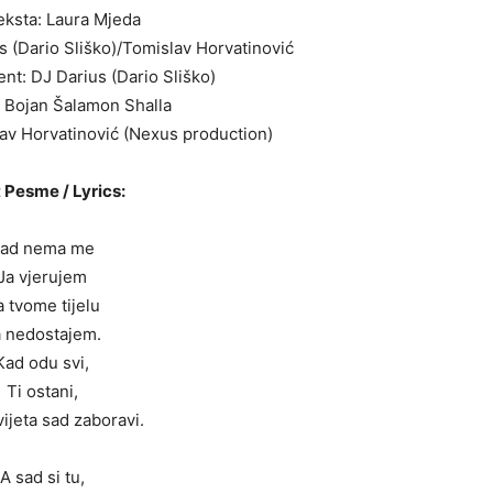
eksta: Laura Mjeda
 (Dario Sliško)/Tomislav Horvatinović
nt: DJ Darius (Dario Sliško)
: Bojan Šalamon Shalla
lav Horvatinović (Nexus production)
 Pesme / Lyrics:
ad nema me
Ja vjerujem
 tvome tijelu
 nedostajem.
Kad odu svi,
Ti ostani,
vijeta sad zaboravi.
A sad si tu,