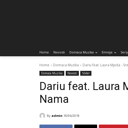
Home
Novosti
Domaca Muzika
Emisije
Serij
Home
Domaca Muzika
Dariu feat. Laura Mjeda - S
Domaca Muzika
Novosti
Slider
Dariu feat. Laura 
Nama
By
admin
18/06/2018