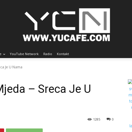
e
YouTube Network
Radio
Kontakt
reca Je U Nama
Mjeda – Sreca Je U
1285
0