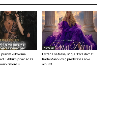
Novosti
a pravim vukovima
Estrada se trese, stigla “Prva dama”!
tradu! Album prvenac za
Rade Manojlović predstavlja novi
borio rekord u
album!