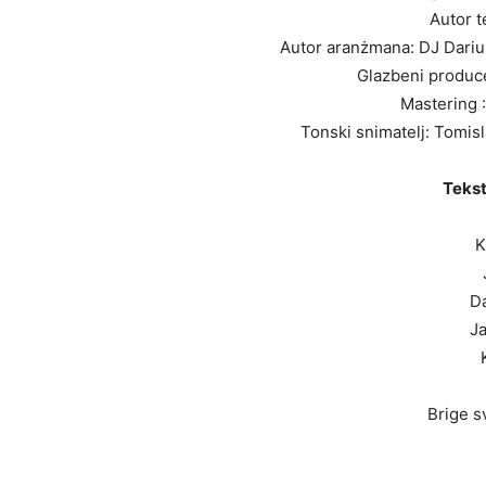
Autor t
Autor aranżmana: DJ Darius
Glazbeni produce
Mastering 
Tonski snimatelj: Tomis
Tekst
K
Da
Ja
Brige s