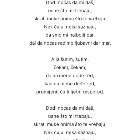
Dođi noćas da mi daš,
usne što mi trebaju,
skrati muke onima što te vrebaju.
Nek čuju, neka saznaju,
da smo mi najbolji par,
daj da noćas radimo ljubavni dar mar.
A ja šutim, šutim,
čekam, čekam,
da na mene dođe red,
kad na mene dođe red,
promijenit ću ti ljetni raspored.
Dođi noćas da mi daš,
usne što mi trebaju,
skrati muke onima što te vrebaju.
Nek čuju, neka saznaju,