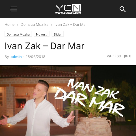
Home
Domaca Muzika
Ivan Zak – Dar Mar
Domaca Muzika
Novosti
Slider
Ivan Zak – Dar Mar
1168
0
By
admin
-
18/06/2018