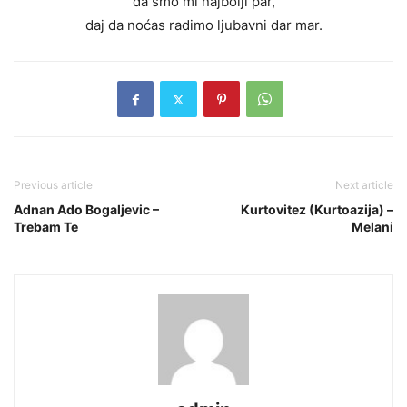
da smo mi najbolji par,
daj da noćas radimo ljubavni dar mar.
Previous article
Next article
Adnan Ado Bogaljevic –
Kurtovitez (Kurtoazija) –
Trebam Te
Melani