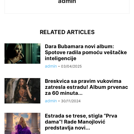
admin
RELATED ARTICLES
Dara Bubamara novi album:
Spotove radila pomoću veštačke
inteligencije
admin
-
03/04/2025
Breskvica sa pravim vukovima
zatresla estradu! Album prvenac
za 60 minuta...
admin
-
30/11/2024
Estrada se trese, stigla “Prva
dama”! Rade Manojlović
predstavlja novi...