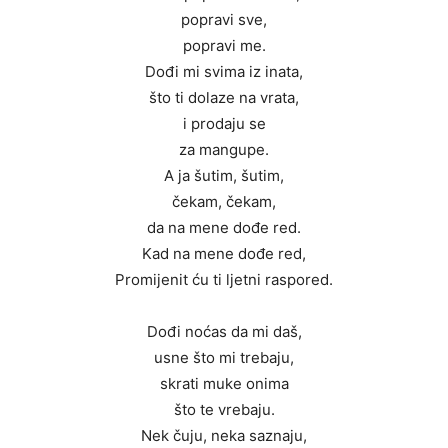
popravi sve,
popravi me.
Dođi mi svima iz inata,
što ti dolaze na vrata,
i prodaju se
za mangupe.
A ja šutim, šutim,
čekam, čekam,
da na mene dođe red.
Kad na mene dođe red,
Promijenit ću ti ljetni raspored.
Dođi noćas da mi daš,
usne što mi trebaju,
skrati muke onima
što te vrebaju.
Nek čuju, neka saznaju,