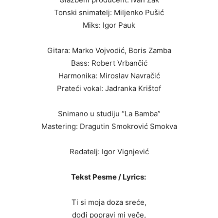
Tonski snimatelj: Miljenko Pušić
Miks: Igor Pauk
Gitara: Marko Vojvodić, Boris Zamba
Bass: Robert Vrbančić
Harmonika: Miroslav Navračić
Prateći vokal: Jadranka Krištof
Snimano u studiju “La Bamba”
Mastering: Dragutin Smokrović Smokva
Redatelj: Igor Vignjević
Tekst Pesme / Lyrics:
Ti si moja doza sreće,
dođi popravi mi veče,