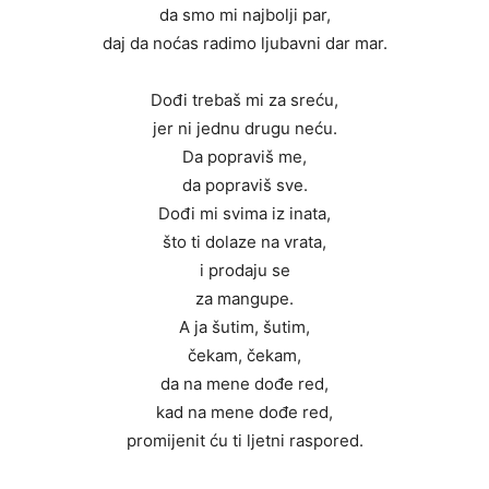
da smo mi najbolji par,
daj da noćas radimo ljubavni dar mar.
Dođi trebaš mi za sreću,
jer ni jednu drugu neću.
Da popraviš me,
da popraviš sve.
Dođi mi svima iz inata,
što ti dolaze na vrata,
i prodaju se
za mangupe.
A ja šutim, šutim,
čekam, čekam,
da na mene dođe red,
kad na mene dođe red,
promijenit ću ti ljetni raspored.