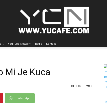
e
YouTube Network
Radio
Kontakt
o Mi Je Kuca
1309
0
WhatsApp