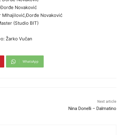
 Đorđe Novaković
 MIhajilović,Đorđe Novaković
aster (Studio BIT)
o: Žarko Vučan
WhatsApp
Next article
Nina Donelli – Dalmatino