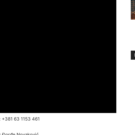
: +381 63 1153 461
: Đorđe Novaković