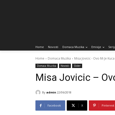
Home
Novosti
Domaca Muzika
Emisije
Serij
Home
Domaca Muzika
Misa Jovicic - Ovo Mi Je Kuca
Domaca Muzika
Novosti
Slider
Misa Jovicic – Ov
By
admin
22/06/2018
Facebook
X
Pinterest