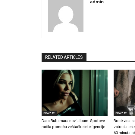
admin
RELATED ARTICLES
Novosti
Novosti
Dara Bubamara novi album: Spotove
Breskvica s
radila pomoću veštačke inteligencije
zatresla es
60 minuta o