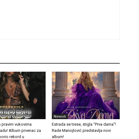
Novosti
a pravim vukovima
Estrada se trese, stigla “Prva dama”!
tradu! Album prvenac za
Rade Manojlović predstavlja novi
borio rekord u
album!