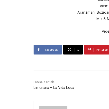
Tekst:
Aranžman: Božidar
Mix & M
Vide
Facebook
X
Pinterest
Previous article
Limunana – La Vida Loca