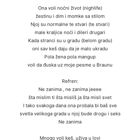
Ona voli noćni život (nighlife)
žestinu i dim i momke sa stilom
Njoj su normalne te stvari (te stvari)
male kraljice noći i dileri drugari
Kada stranci su u gradu (belom gradu)
oni sav keš daju da je malo ukradu
Pola žena pola mangup
voli da đuska uz moje pesme u Braunu
Refren:
Ne zanima , ne zanima jeeee
šta mislim ti šta misliš ja šta misli svet
I tako svakoga dana ona probala bi baš sve
svetla velikoga grada u njoj bude drogu i seks
Ne zanima
Mnogo voli keš, uživa u lovi