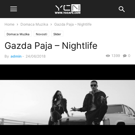
Home
Domaca Muzika
Gazda Paja – Nightlife
Domaca Muzika
Novosti
Slider
Gazda Paja – Nightlife
1399
0
By
admin
-
24/06/2018