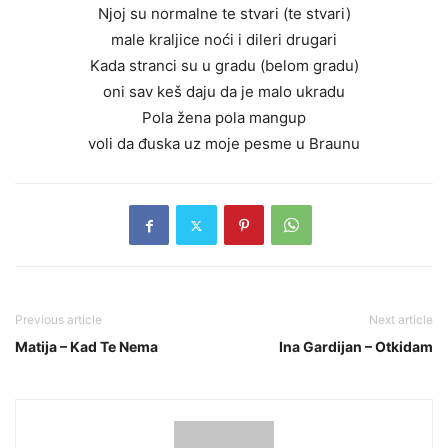
Njoj su normalne te stvari (te stvari)
male kraljice noći i dileri drugari
Kada stranci su u gradu (belom gradu)
oni sav keš daju da je malo ukradu
Pola žena pola mangup
voli da đuska uz moje pesme u Braunu
Previous article
Next article
Matija – Kad Te Nema
Ina Gardijan – Otkidam