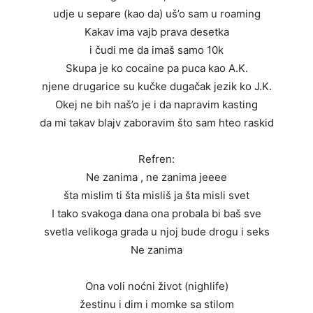
udje u separe (kao da) uš’o sam u roaming
Kakav ima vajb prava desetka
i čudi me da imaš samo 10k
Skupa je ko cocaine pa puca kao A.K.
njene drugarice su kučke dugačak jezik ko J.K.
Okej ne bih naš’o je i da napravim kasting
da mi takav blajv zaboravim što sam hteo raskid
Refren:
Ne zanima , ne zanima jeeee
šta mislim ti šta misliš ja šta misli svet
I tako svakoga dana ona probala bi baš sve
svetla velikoga grada u njoj bude drogu i seks
Ne zanima
Ona voli noćni život (nighlife)
žestinu i dim i momke sa stilom