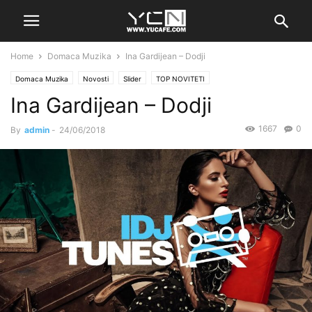
Home
Domaca Muzika
Ina Gardijean – Dodji
Domaca Muzika
Novosti
Slider
TOP NOVITETI
Ina Gardijean – Dodji
1667
0
By
admin
-
24/06/2018