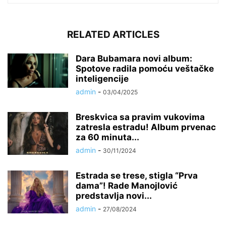
RELATED ARTICLES
Dara Bubamara novi album:
Spotove radila pomoću veštačke
inteligencije
admin
-
03/04/2025
Breskvica sa pravim vukovima
zatresla estradu! Album prvenac
za 60 minuta...
admin
-
30/11/2024
Estrada se trese, stigla “Prva
dama”! Rade Manojlović
predstavlja novi...
admin
-
27/08/2024