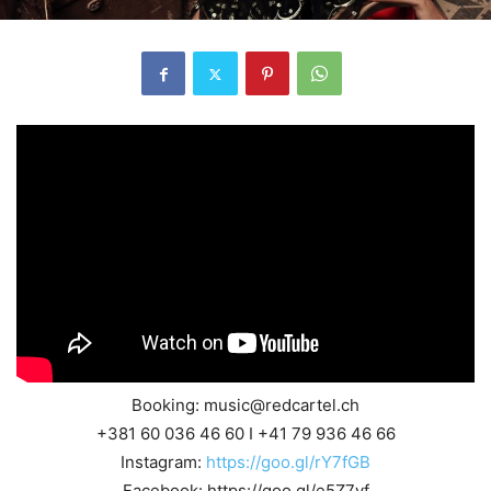
Booking: music@redcartel.ch
+381 60 036 46 60 I +41 79 936 46 66
Instagram:
https://goo.gl/rY7fGB
Facebook: https://goo.gl/e5Z7vf