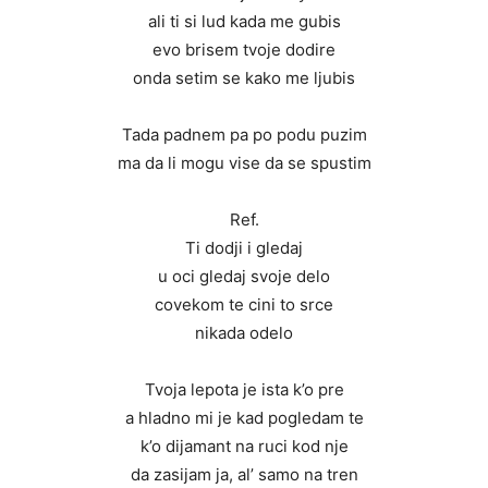
ali ti si lud kada me gubis
evo brisem tvoje dodire
onda setim se kako me ljubis
Tada padnem pa po podu puzim
ma da li mogu vise da se spustim
Ref.
Ti dodji i gledaj
u oci gledaj svoje delo
covekom te cini to srce
nikada odelo
Tvoja lepota je ista k’o pre
a hladno mi je kad pogledam te
k’o dijamant na ruci kod nje
da zasijam ja, al’ samo na tren