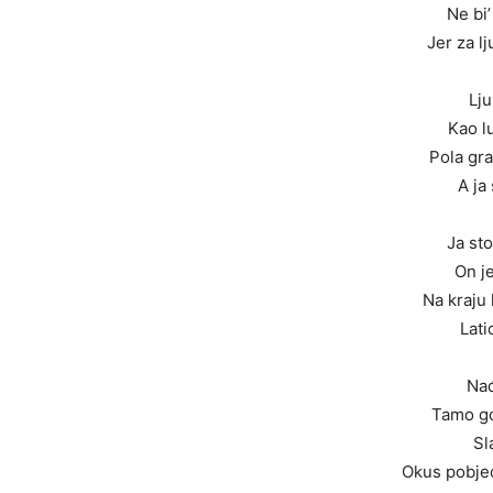
Ne bi’
Jer za l
Lj
Kao l
Pola gr
A ja
Ja sto
On je
Na kraju 
Lati
Nađ
Tamo gd
Sl
Okus pobje