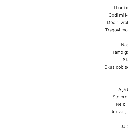
I budi 
Godi mi k
Dodiri vre
Tragovi mog
Nađ
Tamo gd
Sl
Okus pobje
A ja b
Sto prom
Ne bi’
Jer za l
Ja b