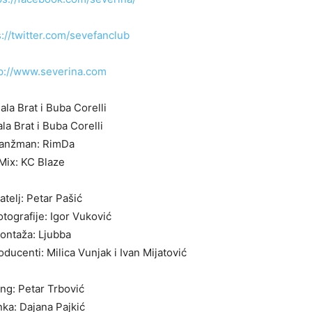
s://twitter.com/sevefanclub
p://www.severina.com
la Brat i Buba Corelli
la Brat i Buba Corelli
anžman: RimDa
ix: KC Blaze
telj: Petar Pašić
tografije: Igor Vuković
ntaža: Ljubba
oducenti: Milica Vunjak i Ivan Mijatović
ng: Petar Trbović
ka: Dajana Pajkić