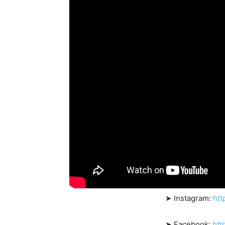
➤ Instagram:
htt
➤ Facebook:
htt