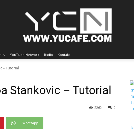
e
YouTube Network
Radio
Kontakt
c – Tutorial
ba Stankovic – Tutorial
2260
0
WhatsApp