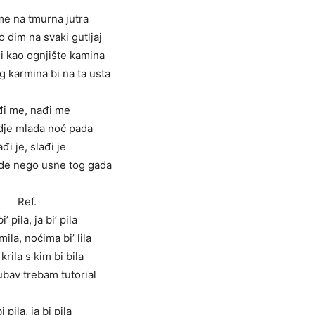
me na tmurna jutra
o dim na svaki gutljaj
li kao ognjište kamina
 karmina bi na ta usta
i me, nađi me
je mlada noć pada
ađi je, slađi je
de nego usne tog gada
Ref.
i’ pila, ja bi’ pila
ila, noćima bi’ lila
 krila s kim bi bila
jubav trebam tutorial
i pila, ja bi pila