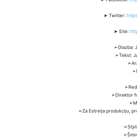
➤ Twitter:
http
➤ Site:
htt
➣Glazba: Ja
➣Tekst: Ja
➣Ar
➣M
➣Reda
➣Direktor fo
➣Mo
➣Za Estrelja produkciju, pr
➣Styli
➣Šmin