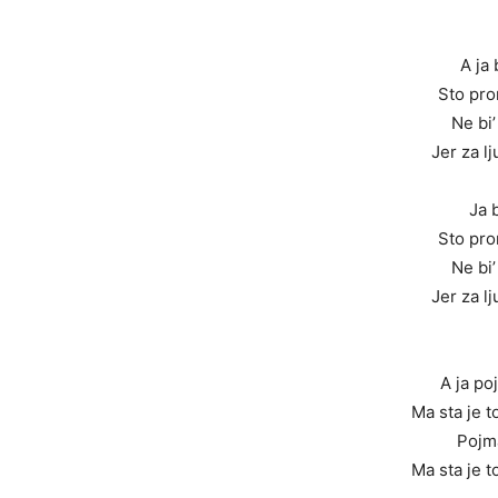
A ja b
Sto prom
Ne bi’
Jer za l
Ja b
Sto prom
Ne bi’
Jer za l
A ja p
Ma sta je 
Pojm
Ma sta je 