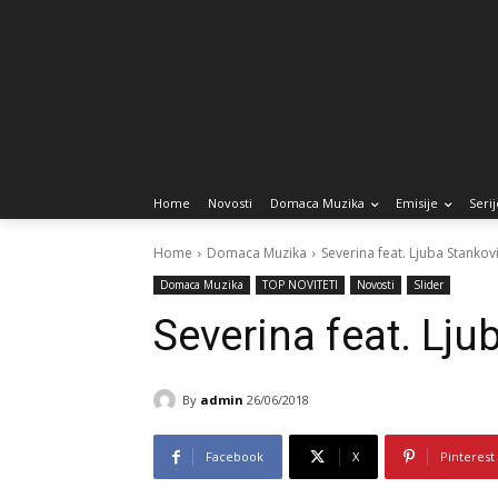
Home
Novosti
Domaca Muzika
Emisije
Serij
Home
Domaca Muzika
Severina feat. Ljuba Stankovi
Domaca Muzika
TOP NOVITETI
Novosti
Slider
Severina feat. Lju
By
admin
26/06/2018
Facebook
X
Pinterest