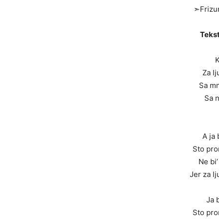
➣Frizu
Tekst
K
Za l
Sa mn
Sa n
A ja b
Sto prom
Ne bi’
Jer za l
Ja b
Sto prom