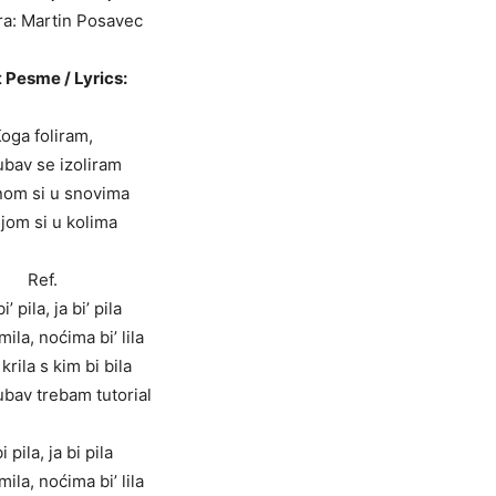
ra: Martin Posavec
 Pesme / Lyrics:
oga foliram,
jubav se izoliram
om si u snovima
jom si u kolima
Ref.
i’ pila, ja bi’ pila
ila, noćima bi’ lila
 krila s kim bi bila
jubav trebam tutorial
i pila, ja bi pila
ila, noćima bi’ lila