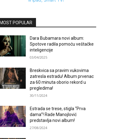
MOST POPULAR
Dara Bubamara novi album:
Spotove radila pomoću veštačke
inteligencije
03/04/2025
Breskvica sa pravim vukovima
zatresla estradu! Album prvenac
za 60 minuta oborio rekord u
pregledima!
30/11/2024
Estrada se trese, stigla “Prva
dama”! Rade Manojlović
predstavlja novi album!
27/08/2024