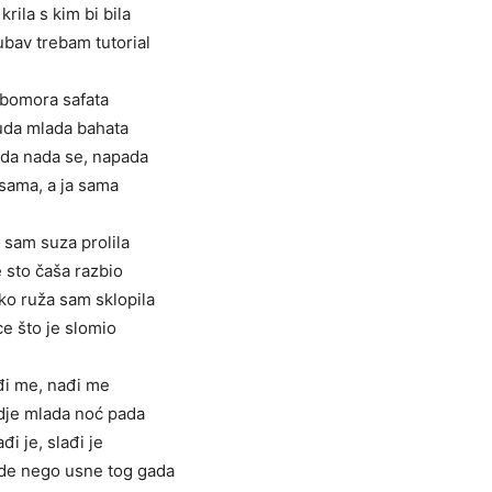
 krila s kim bi bila
jubav trebam tutorial
ubomora safata
uda mlada bahata
ada nada se, napada
 sama, a ja sama
 sam suza prolila
 sto čaša razbio
ko ruža sam sklopila
ce što je slomio
i me, nađi me
je mlada noć pada
ađi je, slađi je
de nego usne tog gada