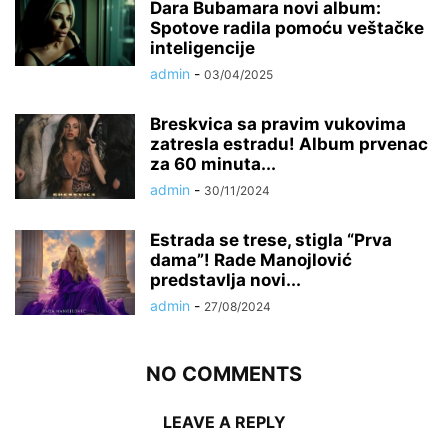
Dara Bubamara novi album:
Spotove radila pomoću veštačke
inteligencije
admin
-
03/04/2025
Breskvica sa pravim vukovima
zatresla estradu! Album prvenac
za 60 minuta...
admin
-
30/11/2024
Estrada se trese, stigla “Prva
dama”! Rade Manojlović
predstavlja novi...
admin
-
27/08/2024
NO COMMENTS
LEAVE A REPLY