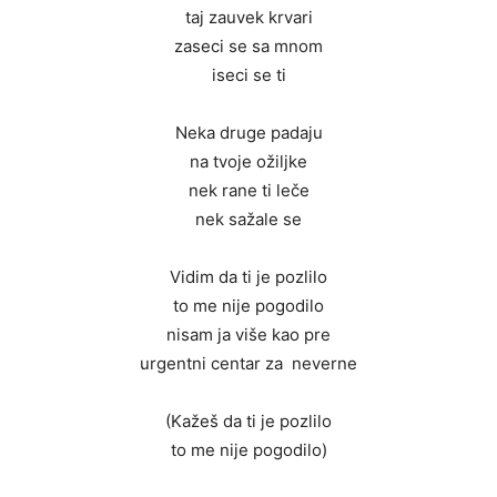
taj zauvek krvari
zaseci se sa mnom
iseci se ti
Neka druge padaju
na tvoje ožiljke
nek rane ti leče
nek sažale se
Vidim da ti je pozlilo
to me nije pogodilo
nisam ja više kao pre
urgentni centar za neverne
(Kažeš da ti je pozlilo
to me nije pogodilo)