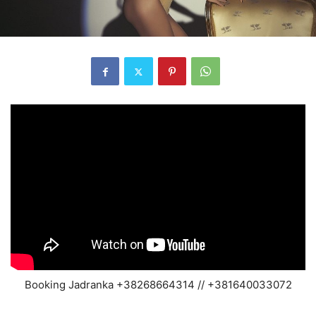
Booking Jadranka +38268664314 // +381640033072