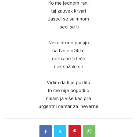
Ko me jednom rani
taj zauvek krvari
zaseci se sa mnom
iseci se ti
Neka druge padaju
na tvoje ožiljke
nek rane ti leče
nek sažale se
Vidim da ti je pozlilo
to me nije pogodilo
nisam ja više kao pre
urgentni centar za neverne