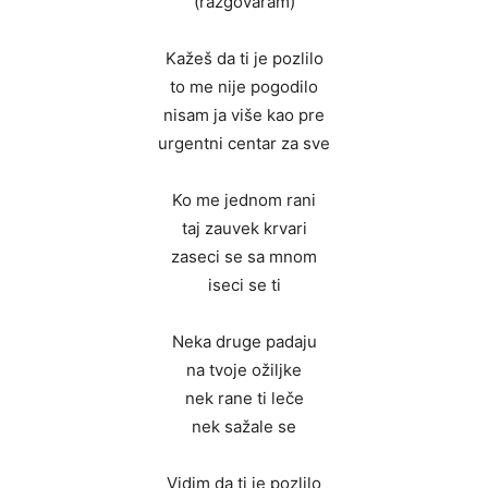
(razgovaram)
Kažeš da ti je pozlilo
to me nije pogodilo
nisam ja više kao pre
urgentni centar za sve
Ko me jednom rani
taj zauvek krvari
zaseci se sa mnom
iseci se ti
Neka druge padaju
na tvoje ožiljke
nek rane ti leče
nek sažale se
Vidim da ti je pozlilo