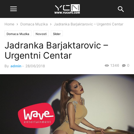
Home
Domaca Muzika
Jadranka Barjaktarovic – Urgentni Centar
Domaca Muzika
Novosti
Slider
Jadranka Barjaktarovic –
Urgentni Centar
1346
0
By
admin
-
28/06/2018