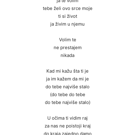
ja te volim
tebe želi ovo srce moje
ti si život
ja živim u njemu
Volim te
ne prestajem
nikada
Kad mi kažu šta ti je
ja im kažem da mi je
do tebe najviše stalo
(do tebe do tebe
do tebe najviše stalo)
U očima ti vidim raj
za nas ne poistoji kraj
do kraja zajedno damo