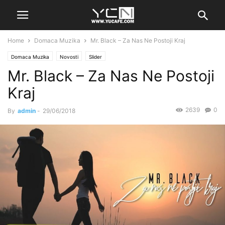
Home
Domaca Muzika
Mr. Black – Za Nas Ne Postoji Kraj
Domaca Muzika
Novosti
Slider
Mr. Black – Za Nas Ne Postoji
Kraj
2639
0
By
admin
-
29/06/2018