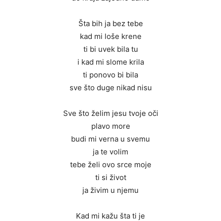
Šta bih ja bez tebe
kad mi loše krene
ti bi uvek bila tu
i kad mi slome krila
ti ponovo bi bila
sve što duge nikad nisu
Sve što želim jesu tvoje oči
plavo more
budi mi verna u svemu
ja te volim
tebe želi ovo srce moje
ti si život
ja živim u njemu
Kad mi kažu šta ti je