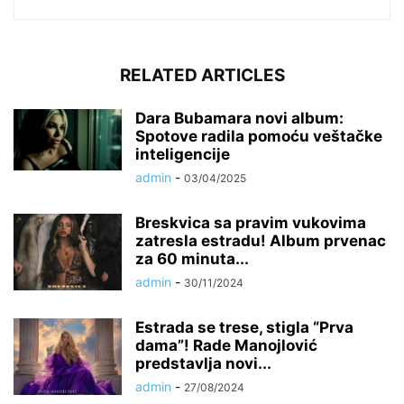
RELATED ARTICLES
Dara Bubamara novi album:
Spotove radila pomoću veštačke
inteligencije
admin
-
03/04/2025
Breskvica sa pravim vukovima
zatresla estradu! Album prvenac
za 60 minuta...
admin
-
30/11/2024
Estrada se trese, stigla “Prva
dama”! Rade Manojlović
predstavlja novi...
admin
-
27/08/2024