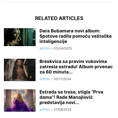
RELATED ARTICLES
Dara Bubamara novi album:
Spotove radila pomoću veštačke
inteligencije
admin
-
03/04/2025
Breskvica sa pravim vukovima
zatresla estradu! Album prvenac
za 60 minuta...
admin
-
30/11/2024
Estrada se trese, stigla “Prva
dama”! Rade Manojlović
predstavlja novi...
admin
-
27/08/2024