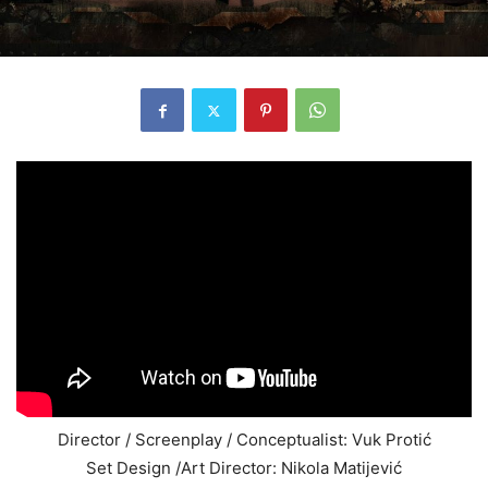
Director / Screenplay / Conceptualist: Vuk Protić
Set Design /Art Director: Nikola Matijević