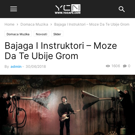
Home
Domaca Muzika
Bajaga I Instruktori – Moze Da Te Ubije Grom
Domaca Muzika
Novosti
Slider
Bajaga I Instruktori – Moze
Da Te Ubije Grom
1606
0
By
admin
-
30/06/2018