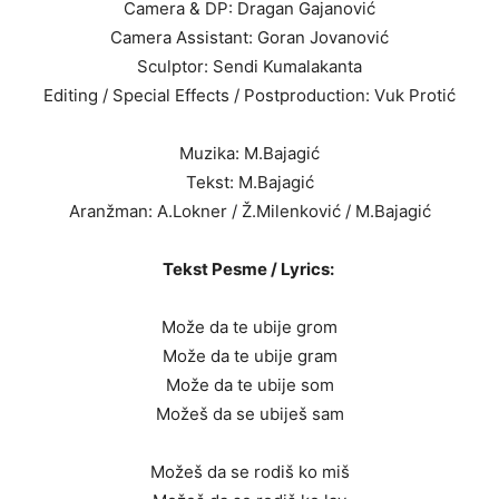
Camera & DP: Dragan Gajanović
Camera Assistant: Goran Jovanović
Sculptor: Sendi Kumalakanta
Editing / Special Effects / Postproduction: Vuk Protić
Muzika: M.Bajagić
Tekst: M.Bajagić
Aranžman: A.Lokner / Ž.Milenković / M.Bajagić
Tekst Pesme / Lyrics:
Može da te ubije grom
Može da te ubije gram
Može da te ubije som
Možeš da se ubiješ sam
Možeš da se rodiš ko miš