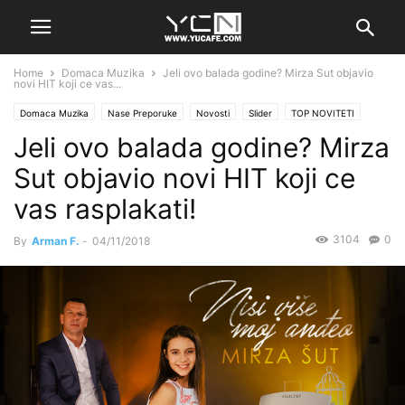
Home
Domaca Muzika
Jeli ovo balada godine? Mirza Sut objavio
novi HIT koji ce vas...
Domaca Muzika
Nase Preporuke
Novosti
Slider
TOP NOVITETI
Jeli ovo balada godine? Mirza
Sut objavio novi HIT koji ce
vas rasplakati!
3104
0
By
Arman F.
-
04/11/2018