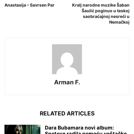
Anastasija – Savrsen Par
Kralj narodne muzike Šaban
Šaulić poginuo u teskoj
saobraćajnoj nesreći u
Nemačkoj
Arman F.
RELATED ARTICLES
Dara Bubamara novi album:
Spotove radila pomoću veštačke