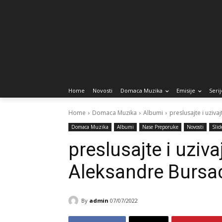
Home
Novosti
Domaca Muzika
Emisije
Serij
Home
Domaca Muzika
Albumi
preslusajte i uziv
Domaca Muzika
Albumi
Nase Preporuke
Novosti
Slid
preslusajte i uziv
Aleksandre Bursa
By
admin
07/07/2022