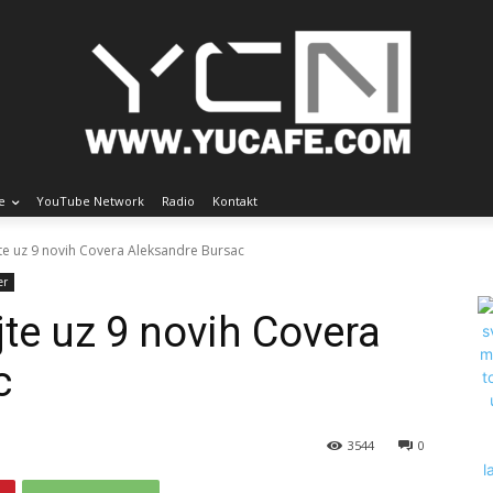
e
YouTube Network
Radio
Kontakt
ajte uz 9 novih Covera Aleksandre Bursac
er
ajte uz 9 novih Covera
c
3544
0