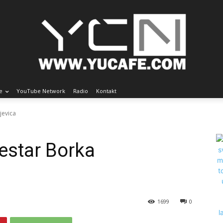
e
YouTube Network
Radio
Kontakt
jevica
kestar Borka
1699
0