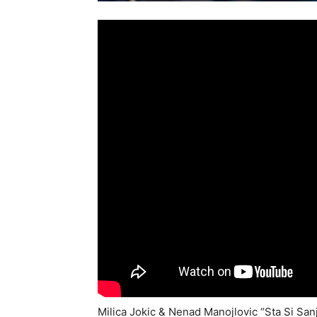
Milica Jokic & Nenad Manojlovic “Sta Si San