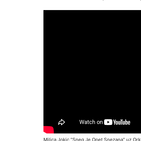
Milica Jokic “Sneg Je Opet Snezana” uz Ork