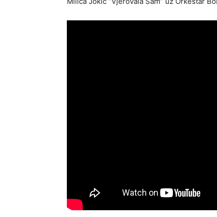
Milica Jokic “Vjerovala Sam” uz Orkestar Bo