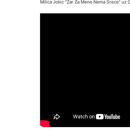
Milica Jokic “Zar Za Mene Nema Srece” uz O