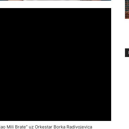
jao Mili Brate” uz Orkestar Borka Radivojevica