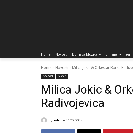
Home
Novosti
Domaca Muzika
Emisije
Serij
Home
Novosti
Milica Jokic & Orkestar Borka Radivo
Novosti
Slider
Milica Jokic & Or
Radivojevica
By
admin
21/12/2022