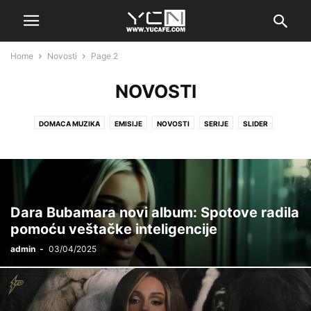
Home
Novosti
Page 2
NOVOSTI
DOMACA MUZIKA
EMISIJE
NOVOSTI
SERIJE
SLIDER
STRANA MUZIKA
Dara Bubamara novi album: Spotove radila
pomoću veštačke inteligencije
admin
-
03/04/2025