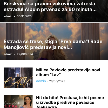
Breskvica sa pravim vukovima zatresla
estradu! Album prvenac za 60 minuta...
admin
-
30/11/2024
Estrada se trese, stigla “Prva dama”! Rade
Manojlović predstavlja novi...
admin
-
27/08/2024
Milica Pavlovic predstavlja novi
album “Lav”
admin
-
28/06/2023
Hit do hita! Preslusajte hit pesme
u izvedbe predivne pevacice
Aleksadra...