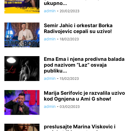
ukupno...
admin
-
20/02/2023
Semir Jahic i orkestar Borka
Radivojevic cepali su uzivo!
admin
-
18/02/2023
Ema Ema i njena predivna balada
pod nazivom “Laz” osvaja
publiku...
admin
-
15/02/2023
Marija Serifovic je razvalila uzivo
kod Ognjena u Ami G show!
admin
-
03/02/2023
preslusajte Marina Viskovic i