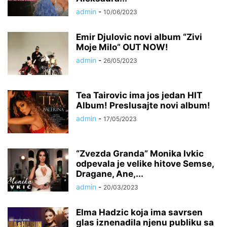
admin
-
10/06/2023
Emir Djulovic novi album “Zivi
Moje Milo” OUT NOW!
admin
-
26/05/2023
Tea Tairovic ima jos jedan HIT
Album! Preslusajte novi album!
admin
-
17/05/2023
“Zvezda Granda” Monika Ivkic
odpevala je velike hitove Semse,
Dragane, Ane,...
admin
-
20/03/2023
Elma Hadzic koja ima savrsen
glas iznenadila njenu publiku sa