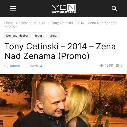
Home
Domaca Muzika
Tony Cetinski – 2014 – Zena Nad Zenama
(Promo)
Domaca Muzika
Novosti
Slider
Tony Cetinski – 2014 – Zena
Nad Zenama (Promo)
1398
0
By
admin
-
11/06/2014