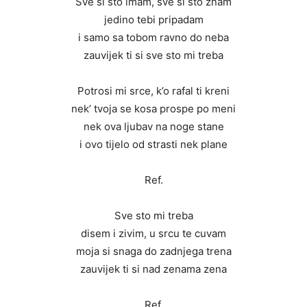
Sve si sto imam, sve si sto znam
jedino tebi pripadam
i samo sa tobom ravno do neba
zauvijek ti si sve sto mi treba
Potrosi mi srce, k’o rafal ti kreni
nek’ tvoja se kosa prospe po meni
nek ova ljubav na noge stane
i ovo tijelo od strasti nek plane
Ref.
Sve sto mi treba
disem i zivim, u srcu te cuvam
moja si snaga do zadnjega trena
zauvijek ti si nad zenama zena
Ref.