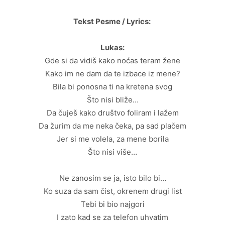
Tekst Pesme / Lyrics:
Lukas:
Gde si da vidiš kako noćas teram žene
Kako im ne dam da te izbace iz mene?
Bila bi ponosna ti na kretena svog
Što nisi bliže…
Da čuješ kako društvo foliram i lažem
Da žurim da me neka čeka, pa sad plačem
Jer si me volela, za mene borila
Što nisi više…
Ne zanosim se ja, isto bilo bi…
Ko suza da sam čist, okrenem drugi list
Tebi bi bio najgori
I zato kad se za telefon uhvatim