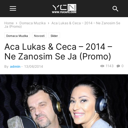
Home
Domaca Muzika
Aca Lukas & Ceca – 2014 – Ne Zanosim Se
Ja (Promo)
Domaca Muzika
Novosti
Slider
Aca Lukas & Ceca – 2014 –
Ne Zanosim Se Ja (Promo)
1143
0
By
admin
-
13/06/2014