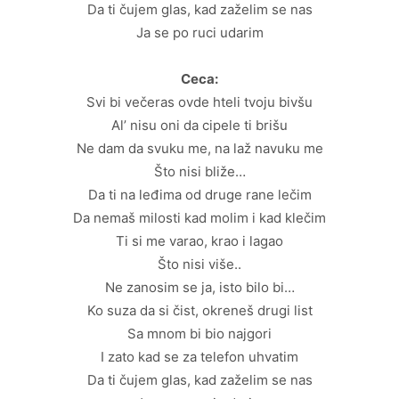
Da ti čujem glas, kad zaželim se nas
Ja se po ruci udarim
Ceca:
Svi bi večeras ovde hteli tvoju bivšu
Al’ nisu oni da cipele ti brišu
Ne dam da svuku me, na laž navuku me
Što nisi bliže…
Da ti na leđima od druge rane lečim
Da nemaš milosti kad molim i kad klečim
Ti si me varao, krao i lagao
Što nisi više..
Ne zanosim se ja, isto bilo bi…
Ko suza da si čist, okreneš drugi list
Sa mnom bi bio najgori
I zato kad se za telefon uhvatim
Da ti čujem glas, kad zaželim se nas