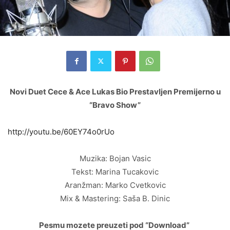
Novi Duet Cece & Ace Lukas Bio Prestavljen Premijerno u
“Bravo Show”
http://youtu.be/60EY74o0rUo
Muzika: Bojan Vasic
Tekst: Marina Tucakovic
Aranžman: Marko Cvetkovic
Mix & Mastering: Saša B. Dinic
Pesmu mozete preuzeti pod “Download”