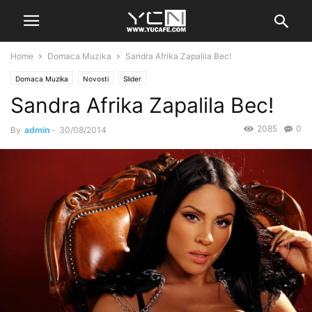
Home
Domaca Muzika
Sandra Afrika Zapalila Bec!
Domaca Muzika
Novosti
Slider
Sandra Afrika Zapalila Bec!
2085
0
By
admin
-
30/08/2014