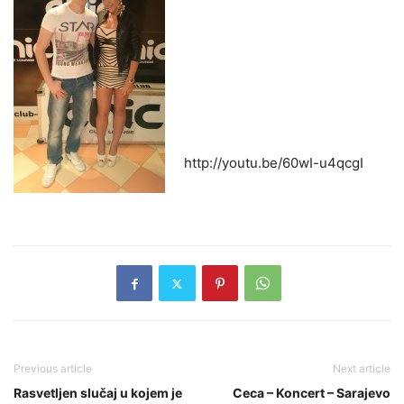
http://youtu.be/60wI-u4qcgI
Previous article
Next article
Rasvetljen slučaj u kojem je
Ceca – Koncert – Sarajevo