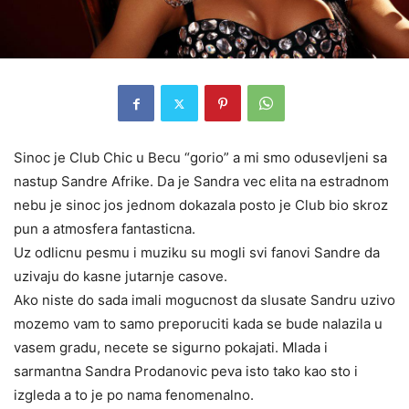
Sinoc je Club Chic u Becu “gorio” a mi smo odusevljeni sa
nastup Sandre Afrike. Da je Sandra vec elita na estradnom
nebu je sinoc jos jednom dokazala posto je Club bio skroz
pun a atmosfera fantasticna.
Uz odlicnu pesmu i muziku su mogli svi fanovi Sandre da
uzivaju do kasne jutarnje casove.
Ako niste do sada imali mogucnost da slusate Sandru uzivo
mozemo vam to samo preporuciti kada se bude nalazila u
vasem gradu, necete se sigurno pokajati. Mlada i
sarmantna Sandra Prodanovic peva isto tako kao sto i
izgleda a to je po nama fenomenalno.