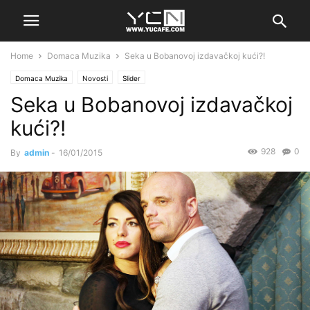
Home
Domaca Muzika
Seka u Bobanovoj izdavačkoj kući?!
Domaca Muzika
Novosti
Slider
Seka u Bobanovoj izdavačkoj
kući?!
928
0
By
admin
-
16/01/2015