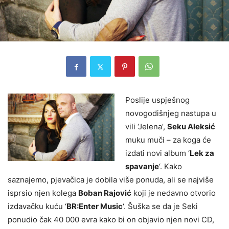
Poslije uspješnog
novogodišnjeg nastupa u
vili ‘Jelena’,
Seku Aleksić
muku muči – za koga će
izdati novi album ‘
Lek za
spavanje
‘. Kako
saznajemo, pjevačica je dobila više ponuda, ali se najviše
isprsio njen kolega
Boban Rajović
koji je nedavno otvorio
izdavačku kuću ‘
BR:Enter Music
‘. Šuška se da je Seki
ponudio čak 40 000 evra kako bi on objavio njen novi CD,