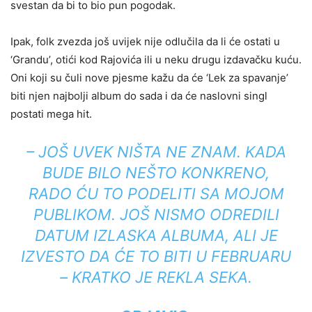
svestan da bi to bio pun pogodak.
Ipak, folk zvezda još uvijek nije odlučila da li će ostati u
‘Grandu’, otići kod Rajovića ili u neku drugu izdavačku kuću.
Oni koji su čuli nove pjesme kažu da će ‘Lek za spavanje’
biti njen najbolji album do sada i da će naslovni singl
postati mega hit.
– JOŠ UVEK NIŠTA NE ZNAM. KADA
BUDE BILO NEŠTO KONKRENO,
RADO ĆU TO PODELITI SA MOJOM
PUBLIKOM. JOŠ NISMO ODREDILI
DATUM IZLASKA ALBUMA, ALI JE
IZVESTO DA ĆE TO BITI U FEBRUARU
– KRATKO JE REKLA SEKA.