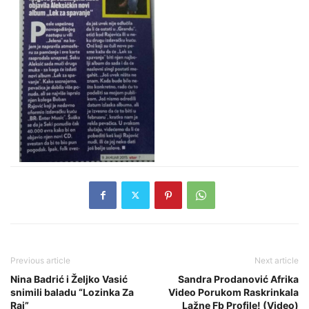
Previous article
Next article
Nina Badrić i Željko Vasić
Sandra Prodanović Afrika
snimili baladu “Lozinka Za
Video Porukom Raskrinkala
Raj”
Lažne Fb Profile! (Video)