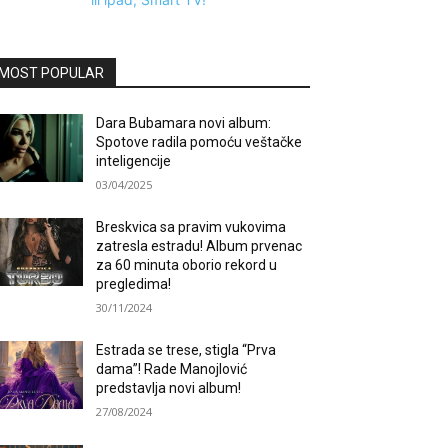
MOST POPULAR
Dara Bubamara novi album:
Spotove radila pomoću veštačke
inteligencije
03/04/2025
Breskvica sa pravim vukovima
zatresla estradu! Album prvenac
za 60 minuta oborio rekord u
pregledima!
30/11/2024
Estrada se trese, stigla “Prva
dama”! Rade Manojlović
predstavlja novi album!
27/08/2024