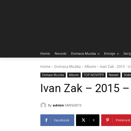
Home
Novosti
Domaca Muzika
Emisije
Serij
Home
Domaca Muzika
Albumi
Ivan Zak - 2015 - 
Domaca Muzika
Albumi
TOP NOVITETI
Novosti
Slide
Ivan Zak – 2015 –
By
admin
04/05/2015
Facebook
X
Pinterest