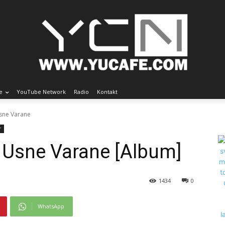
e
YouTube Network
Radio
Kontakt
Usne Varane
r
 Usne Varane [Album]
1434
0
WhatsApp