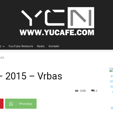
e
YouTube Network
Radio
Kontakt
bas
– 2015 – Vrbas
1098
0
WhatsApp