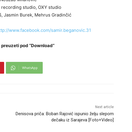
 recording studio, OXY studio
š, Jasmin Burek, Mehrus Gradinčić
ttp://www.facebook.com/samir.beganovic.31
preuzeti pod “Download”
WhatsApp
Next article
Denisova priča: Boban Rajović ispunio želju slepom
dečaku iz Sarajeva [Foto+Video]