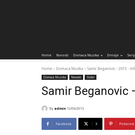
Home
Novosti
Domaca Muzika
Emisije
Serij
Home
Domaca Muzika
Samir Beganovic - 2015 - Vr
Domaca Muzika
Novosti
Slider
Samir Beganovic 
By
admin
12/06/2015
Facebook
X
Pinterest