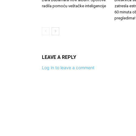
radila pomoću veštačke inteligencije
zatresla es
60 minuta o
pregledima!
LEAVE A REPLY
Log in to leave a comment