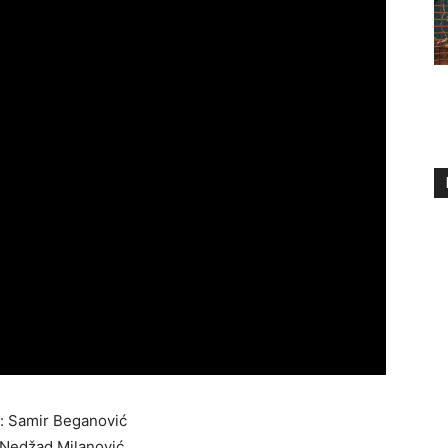
: Samir Beganović
 Nedžad Milanović