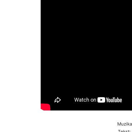
Muzika
Tekst: