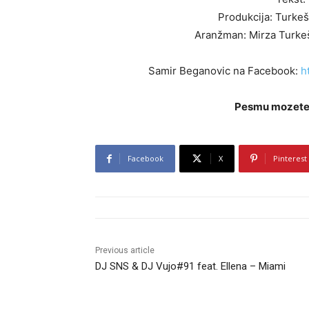
Produkcija: Turkeš
Aranžman: Mirza Turke
Samir Beganovic na Facebook:
h
Pesmu mozete 
Facebook
X
Pinterest
Previous article
DJ SNS & DJ Vujo#91 feat. Ellena – Miami