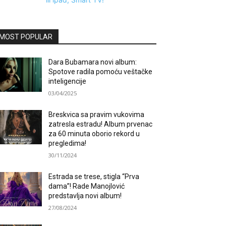
MOST POPULAR
Dara Bubamara novi album:
Spotove radila pomoću veštačke
inteligencije
03/04/2025
Breskvica sa pravim vukovima
zatresla estradu! Album prvenac
za 60 minuta oborio rekord u
pregledima!
30/11/2024
Estrada se trese, stigla “Prva
dama”! Rade Manojlović
predstavlja novi album!
27/08/2024