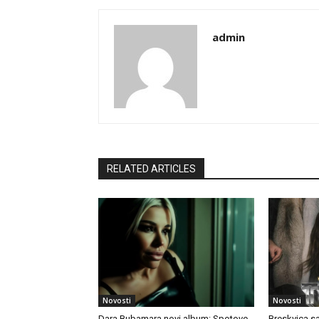
admin
RELATED ARTICLES
Novosti
Novosti
Dara Bubamara novi album: Spotove
Breskvica s