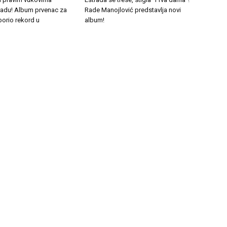
tradu! Album prvenac za
Rade Manojlović predstavlja novi
borio rekord u
album!