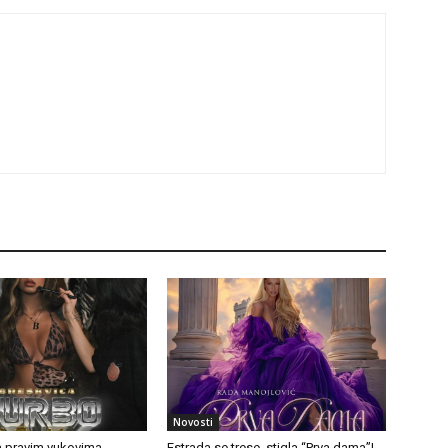
Novosti
a pravim vukovima
Estrada se trese, stigla “Prva dama”!