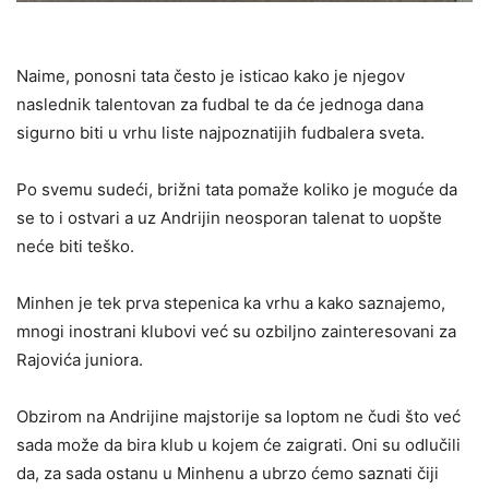
Naime, ponosni tata često je isticao kako je njegov
naslednik talentovan za fudbal te da će jednoga dana
sigurno biti u vrhu liste najpoznatijih fudbalera sveta.
Po svemu sudeći, brižni tata pomaže koliko je moguće da
se to i ostvari a uz Andrijin neosporan talenat to uopšte
neće biti teško.
Minhen je tek prva stepenica ka vrhu a kako saznajemo,
mnogi inostrani klubovi već su ozbiljno zainteresovani za
Rajovića juniora.
Obzirom na Andrijine majstorije sa loptom ne čudi što već
sada može da bira klub u kojem će zaigrati. Oni su odlučili
da, za sada ostanu u Minhenu a ubrzo ćemo saznati čiji