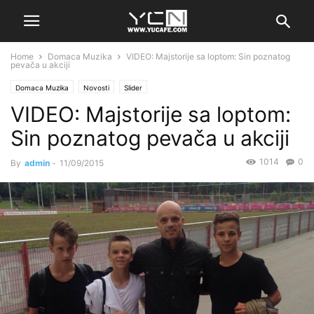
Home
Domaca Muzika
VIDEO: Majstorije sa loptom: Sin poznatog
pevača u akciji
Domaca Muzika
Novosti
Slider
VIDEO: Majstorije sa loptom:
Sin poznatog pevača u akciji
1014
0
By
admin
-
11/09/2015