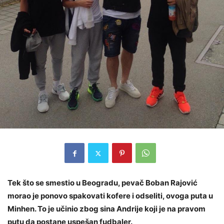
Tek što se smestio u Beogradu, pevač Boban Rajović
morao je ponovo spakovati kofere i odseliti, ovoga puta u
Minhen. To je učinio zbog sina Andrije koji je na pravom
putu da postane uspešan fudbaler.