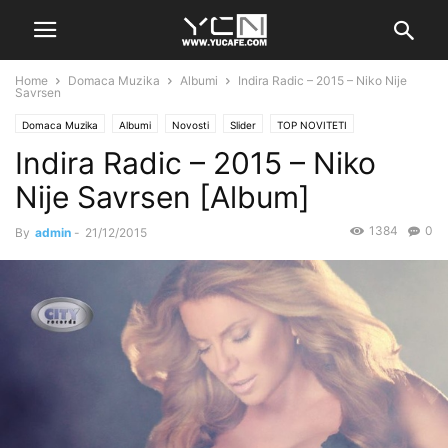
Home
Domaca Muzika
Albumi
Indira Radic – 2015 – Niko Nije
Savrsen
Domaca Muzika
Albumi
Novosti
Slider
TOP NOVITETI
Indira Radic – 2015 – Niko
Nije Savrsen [Album]
1384
0
By
admin
-
21/12/2015