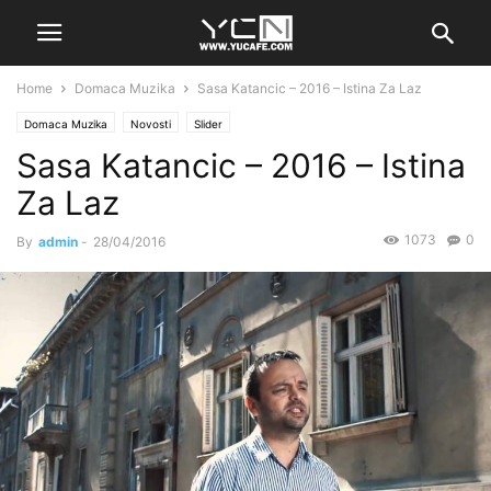
Home
Domaca Muzika
Sasa Katancic – 2016 – Istina Za Laz
Domaca Muzika
Novosti
Slider
Sasa Katancic – 2016 – Istina
Za Laz
1073
0
By
admin
-
28/04/2016