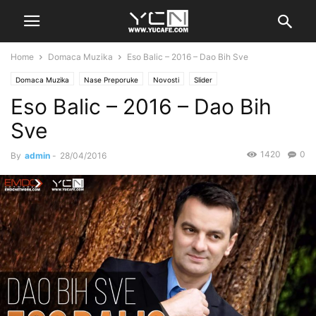
Home
Domaca Muzika
Eso Balic – 2016 – Dao Bih Sve
Domaca Muzika
Nase Preporuke
Novosti
Slider
Eso Balic – 2016 – Dao Bih
Sve
1420
0
By
admin
-
28/04/2016