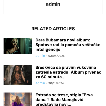
admin
RELATED ARTICLES
Dara Bubamara novi album:
Spotove radila pomoću veštačke
inteligencije
admin
-
03/04/2025
Breskvica sa pravim vukovima
zatresla estradu! Album prvenac
za 60 minuta...
admin
-
30/11/2024
Estrada se trese, stigla “Prva
dama”! Rade Manojlović
predstavlja novi...