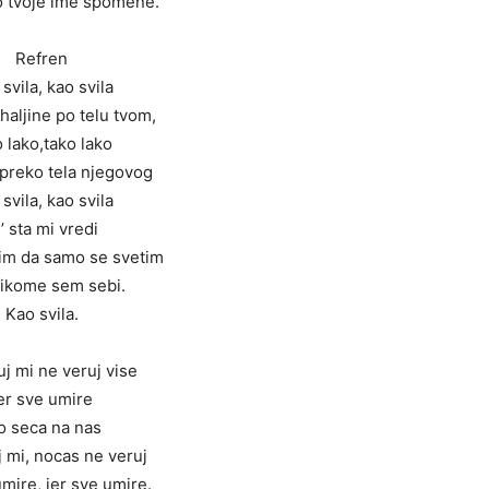
 tvoje ime spomene.
Refren
svila, kao svila
haljine po telu tvom,
o lako,tako lako
 preko tela njegovog
svila, kao svila
’ sta mi vredi
tim da samo se svetim
ikome sem sebi.
Kao svila.
j mi ne veruj vise
er sve umire
o seca na nas
 mi, nocas ne veruj
mire, jer sve umire.