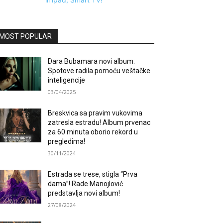
MOST POPULAR
Dara Bubamara novi album:
Spotove radila pomoću veštačke
inteligencije
03/04/2025
Breskvica sa pravim vukovima
zatresla estradu! Album prvenac
za 60 minuta oborio rekord u
pregledima!
30/11/2024
Estrada se trese, stigla “Prva
dama”! Rade Manojlović
predstavlja novi album!
27/08/2024