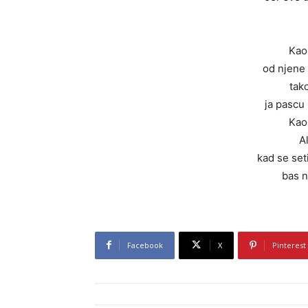
Kao 
od njene 
tak
ja pascu
Kao 
Al
kad se se
bas n
Facebook
X
Pinterest