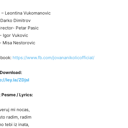
s – Leontina Vukomanovic
 Darko Dimitrov
rector- Petar Pasic
- Igor Vukovic
 Misa Nestorovic
ebook:
https://www.fb.com/jovananikolicofficial/
Download:
p://ley.la/ZDjsI
 Pesme / Lyrics:
veruj mi nocas,
sto radim, radim
o tebi iz inata,