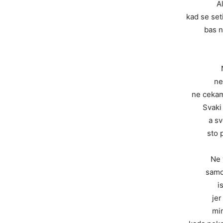
Al
kad se se
bas n
ne
ne cekam
Svaki
a s
sto 
Ne 
samo
i
jer
mi