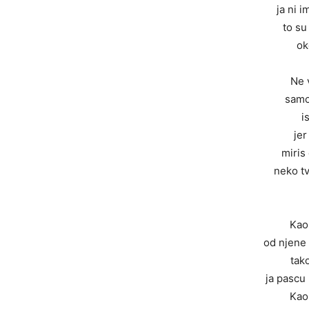
ja ni 
to su
ok
Ne 
samo
i
jer
miris
neko t
Kao 
od njene 
tak
ja pascu
Kao 