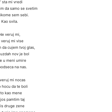
’ sta mi vredi
tim da samo se svetim
ikome sem sebi.
Kao svila.
Ne veruj mi,
 veruj mi vise
 da cujem tvoj glas,
 uzdah nov je bol
ve u meni umire
podseca na nas.
veruj mi nocas
 hocu da te boli
sto kao mene
 jos pamtim taj
ris druge zene