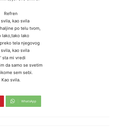
Refren
svila, kao svila
haljine po telu tvom,
o lako,tako lako
 preko tela njegovog
svila, kao svila
’ sta mi vredi
tim da samo se svetim
ikome sem sebi.
Kao svila.
WhatsApp