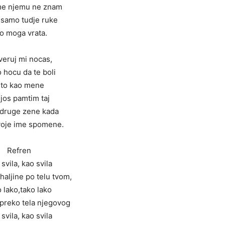
ime njemu ne znam
 samo tudje ruke
o moga vrata.
veruj mi nocas,
 hocu da te boli
sto kao mene
 jos pamtim taj
 druge zene kada
voje ime spomene.
Refren
svila, kao svila
haljine po telu tvom,
o lako,tako lako
 preko tela njegovog
svila, kao svila