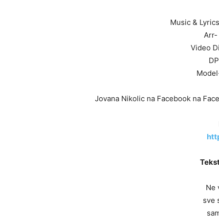
Music & Lyric
Arr-
Video Di
DP
Model-
Jovana Nikolic na Facebook na Fac
htt
Tekst
Ne 
sve 
sam