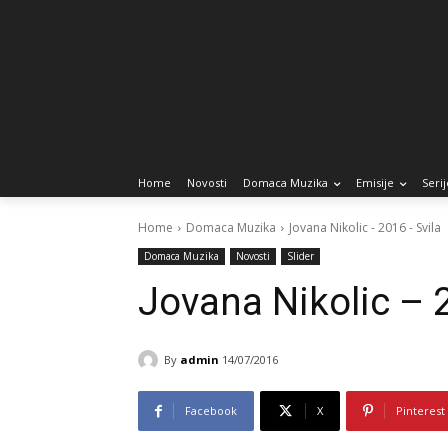
Home
Novosti
Domaca Muzika
Emisije
Serij
Home
Domaca Muzika
Jovana Nikolic - 2016 - Svila
Domaca Muzika
Novosti
Slider
Jovana Nikolic – 
By
admin
14/07/2016
Facebook
X
Pinterest