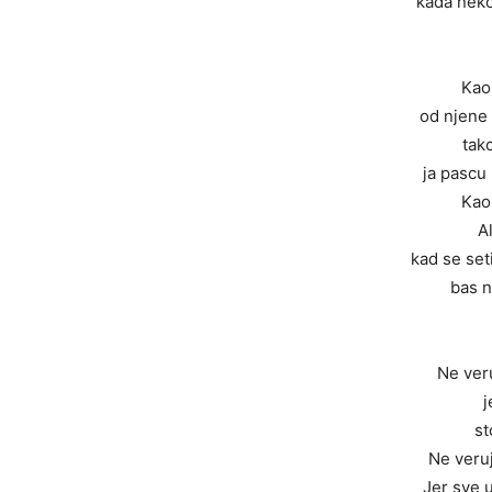
kada neko
Kao 
od njene 
tak
ja pascu
Kao 
Al
kad se se
bas n
Ne veru
j
st
Ne veruj
Jer sve u