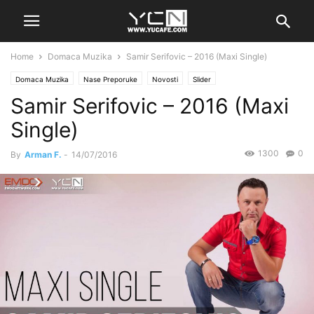
Home
Domaca Muzika
Samir Serifovic – 2016 (Maxi Single)
Domaca Muzika
Nase Preporuke
Novosti
Slider
Samir Serifovic – 2016 (Maxi
Single)
1300
0
By
Arman F.
-
14/07/2016