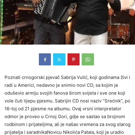
Poznati crnogorski pjevač Sabrija Vulić, koji godinama živi i
radi u Americi, nedavno je snimio novi CD, sa kojim je
oduševio armiju svojih fanova širom svijeta i sve one koji
vole čuti lijepu pjesmu. Sabrijin CD nosi naziv “Srećnik”, po
16-toj od 21 pjesme na albumu. Ovaj vrsni interpretator
odmor je proveo u Crnoj Gori, gdje se sastao sa brojnom
rodbinom i prijateljima, ali je našao vremena za svog starog
prijatelja i saradnikaNovicu Nikolića Patala, koji je uradio