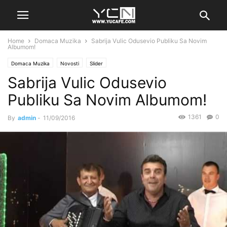
Home
Domaca Muzika
Sabrija Vulic Odusevio Publiku Sa Novim
Albumom!
Domaca Muzika
Novosti
Slider
Sabrija Vulic Odusevio
Publiku Sa Novim Albumom!
1361
0
By
admin
-
11/09/2016