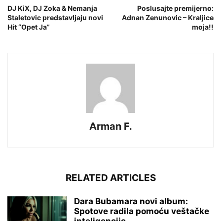
DJ KiX, DJ Zoka & Nemanja
Poslusajte premijerno:
Staletovic predstavljaju novi
Adnan Zenunovic – Kraljice
Hit “Opet Ja”
moja!!
Arman F.
RELATED ARTICLES
Dara Bubamara novi album:
Spotove radila pomoću veštačke