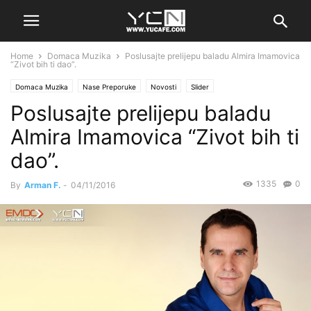
Home
Domaca Muzika
Poslusajte prelijepu baladu Almira Imamovica
“Zivot bih ti dao”.
Domaca Muzika
Nase Preporuke
Novosti
Slider
Poslusajte prelijepu baladu
Almira Imamovica “Zivot bih ti
dao”.
1335
0
By
Arman F.
-
04/11/2016