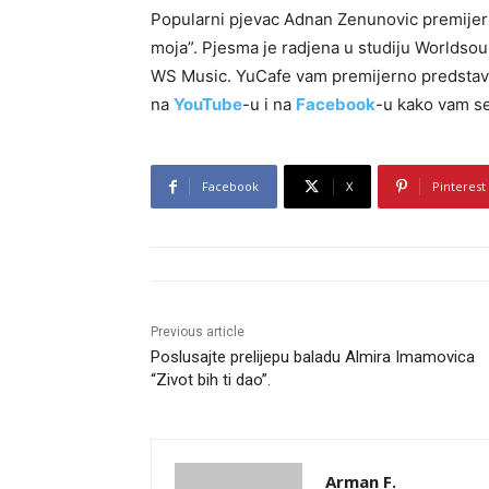
Popularni pjevac Adnan Zenunovic premijern
moja”. Pjesma je radjena u studiju Worldsou
WS Music. YuCafe vam premijerno predstavlja
na
YouTube
-u i na
Facebook
-u kako vam se
Facebook
X
Pinterest
Previous article
Poslusajte prelijepu baladu Almira Imamovica
“Zivot bih ti dao”.
Arman F.