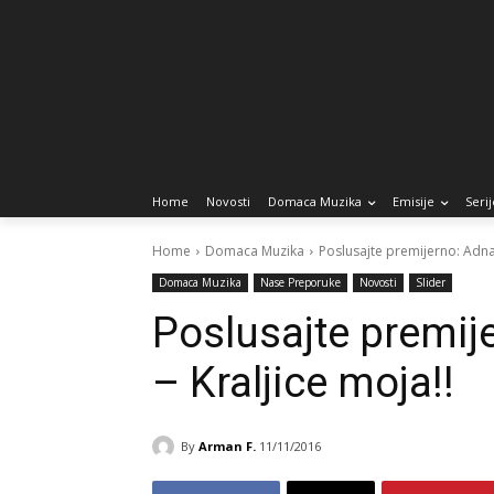
Home
Novosti
Domaca Muzika
Emisije
Serij
Home
Domaca Muzika
Poslusajte premijerno: Adna
Domaca Muzika
Nase Preporuke
Novosti
Slider
Poslusajte premij
– Kraljice moja!!
By
Arman F.
11/11/2016