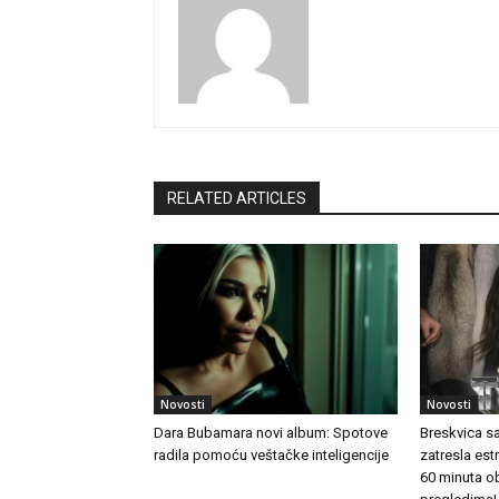
RELATED ARTICLES
Novosti
Novosti
Dara Bubamara novi album: Spotove
Breskvica s
radila pomoću veštačke inteligencije
zatresla es
60 minuta o