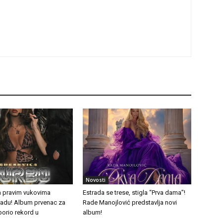
Novosti
a pravim vukovima
Estrada se trese, stigla “Prva dama”!
tradu! Album prvenac za
Rade Manojlović predstavlja novi
borio rekord u
album!