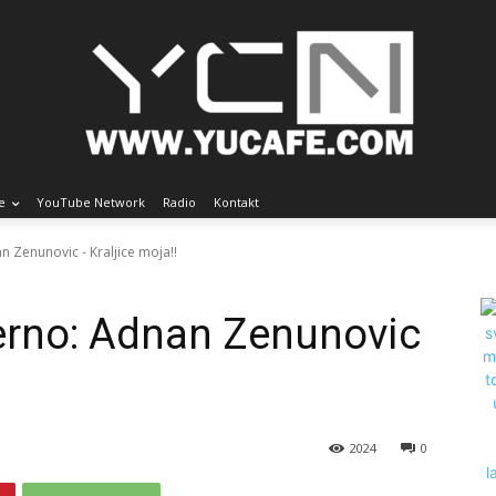
e
YouTube Network
Radio
Kontakt
n Zenunovic - Kraljice moja!!
erno: Adnan Zenunovic
2024
0