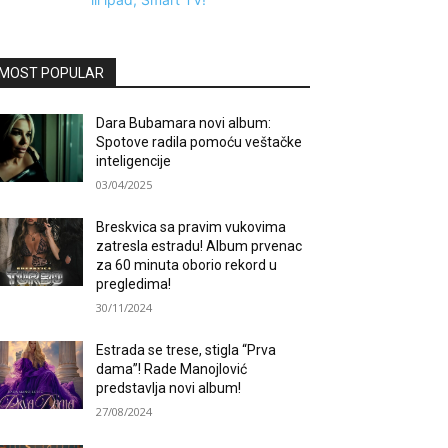
MOST POPULAR
Dara Bubamara novi album:
Spotove radila pomoću veštačke
inteligencije
03/04/2025
Breskvica sa pravim vukovima
zatresla estradu! Album prvenac
za 60 minuta oborio rekord u
pregledima!
30/11/2024
Estrada se trese, stigla “Prva
dama”! Rade Manojlović
predstavlja novi album!
27/08/2024