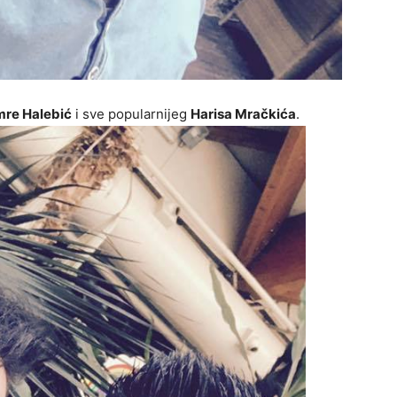
re Halebić
i sve popularnijeg
Harisa Mračkića
.