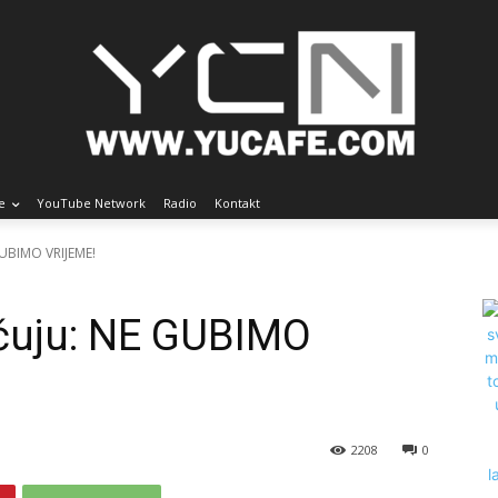
e
YouTube Network
Radio
Kontakt
GUBIMO VRIJEME!
učuju: NE GUBIMO
2208
0