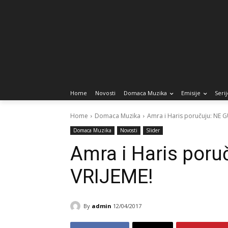
Home
Novosti
Domaca Muzika
Emisije
Serij
Home
Domaca Muzika
Amra i Haris poručuju: NE 
Domaca Muzika
Novosti
Slider
Amra i Haris por
VRIJEME!
By
admin
12/04/2017