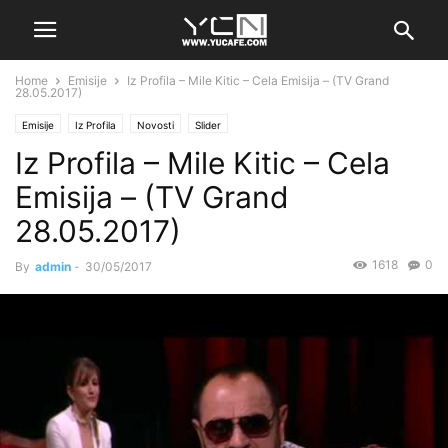
Home
Emisije
Iz Profila – Mile Kitic – Cela Emisija – (TV Grand
28.05.2017)
Emisije
Iz Profila
Novosti
Slider
Iz Profila – Mile Kitic – Cela
Emisija – (TV Grand
28.05.2017)
1618
0
By
admin
-
30/05/2017