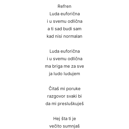
Refren
Luda euforična
i u svemu odlična
a ti sad budi sam
kad nisi normalan
Luda euforična
i u svemu odlična
ma briga me za sve
ja ludo ludujem
Čitaš mi poruke
razgovor svaki bi
da mi presluškuješ
Hej šta ti je
večito sumnjaš