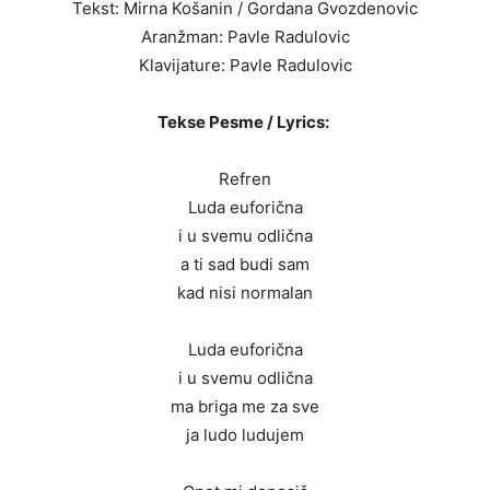
Tekst: Mirna Košanin / Gordana Gvozdenovic
Aranžman: Pavle Radulovic
Klavijature: Pavle Radulovic
Tekse Pesme / Lyrics:
Refren
Luda euforična
i u svemu odlična
a ti sad budi sam
kad nisi normalan
Luda euforična
i u svemu odlična
ma briga me za sve
ja ludo ludujem