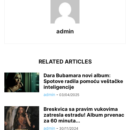
admin
RELATED ARTICLES
Dara Bubamara novi album:
Spotove radila pomoću veštačke
inteligencije
admin
-
03/04/2025
Breskvica sa pravim vukovima
zatresla estradu! Album prvenac
za 60 minuta...
admin
-
30/11/2024