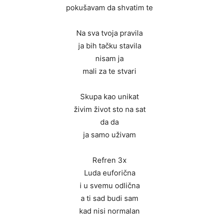
pokušavam da shvatim te
Na sva tvoja pravila
ja bih tačku stavila
nisam ja
mali za te stvari
Skupa kao unikat
živim život sto na sat
da da
ja samo uživam
Refren 3x
Luda euforična
i u svemu odlična
a ti sad budi sam
kad nisi normalan