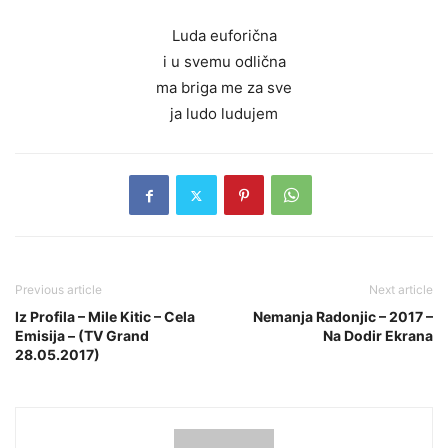
Luda euforična
i u svemu odlična
ma briga me za sve
ja ludo ludujem
Previous article
Next article
Iz Profila – Mile Kitic – Cela
Nemanja Radonjic – 2017 –
Emisija – (TV Grand
Na Dodir Ekrana
28.05.2017)