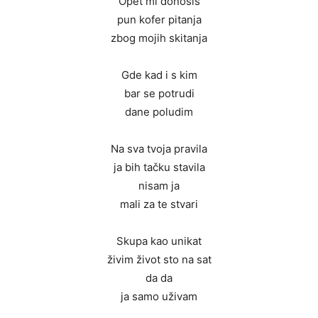
Opet mi donosiš
pun kofer pitanja
zbog mojih skitanja
Gde kad i s kim
bar se potrudi
dane poludim
Na sva tvoja pravila
ja bih tačku stavila
nisam ja
mali za te stvari
Skupa kao unikat
živim život sto na sat
da da
ja samo uživam