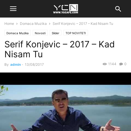
Home
Domaca Muzika
Serif Konjevic – 2017 – Kad Nisam Tu
Domaca Muzika
Novosti
Slider
TOP NOVITETI
Serif Konjevic – 2017 – Kad
Nisam Tu
1144
0
By
admin
-
13/08/2017