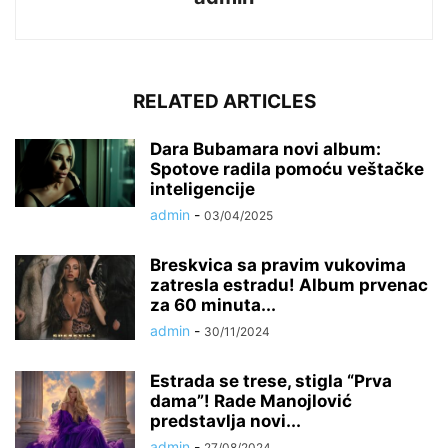
RELATED ARTICLES
Dara Bubamara novi album:
Spotove radila pomoću veštačke
inteligencije
admin
-
03/04/2025
Breskvica sa pravim vukovima
zatresla estradu! Album prvenac
za 60 minuta...
admin
-
30/11/2024
Estrada se trese, stigla “Prva
dama”! Rade Manojlović
predstavlja novi...
admin
-
27/08/2024