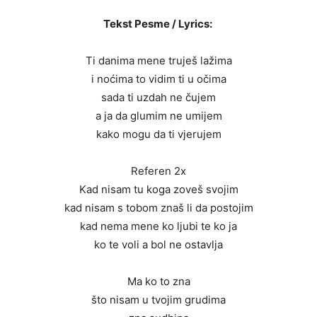
Tekst Pesme / Lyrics:
Ti danima mene truješ lažima
i noćima to vidim ti u očima
sada ti uzdah ne čujem
a ja da glumim ne umijem
kako mogu da ti vjerujem
Referen 2x
Kad nisam tu koga zoveš svojim
kad nisam s tobom znaš li da postojim
kad nema mene ko ljubi te ko ja
ko te voli a bol ne ostavlja
Ma ko to zna
što nisam u tvojim grudima