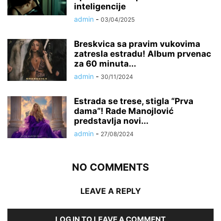
inteligencije
admin
-
03/04/2025
Breskvica sa pravim vukovima
zatresla estradu! Album prvenac
za 60 minuta...
admin
-
30/11/2024
Estrada se trese, stigla “Prva
dama”! Rade Manojlović
predstavlja novi...
admin
-
27/08/2024
NO COMMENTS
LEAVE A REPLY
LOG IN TO LEAVE A COMMENT