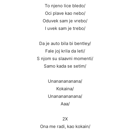
To njeno lice bledo/
Oci plave kao nebo/
Oduvek sam je vrebo/
I uvek sam je trebo/
Da je auto bila bi bentley/
Fale joj krila da leti/
S njom su slaavni momenti/
Samo kada se setim/
Unananananana/
Kokaina/
Unananananana/
Aaa/
2X
Ona me radi, kao kokain/