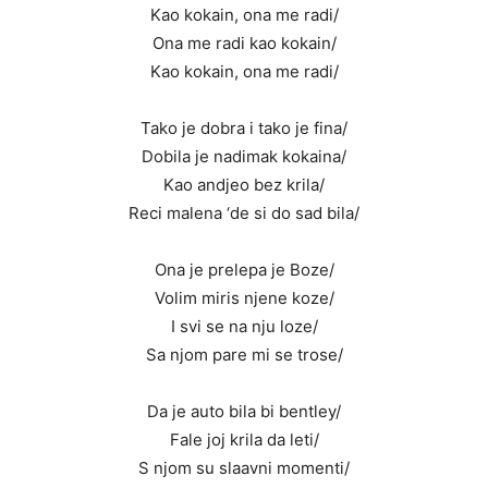
Kao kokain, ona me radi/
Ona me radi kao kokain/
Kao kokain, ona me radi/
Tako je dobra i tako je fina/
Dobila je nadimak kokaina/
Kao andjeo bez krila/
Reci malena ‘de si do sad bila/
Ona je prelepa je Boze/
Volim miris njene koze/
I svi se na nju loze/
Sa njom pare mi se trose/
Da je auto bila bi bentley/
Fale joj krila da leti/
S njom su slaavni momenti/