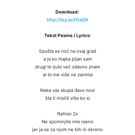
Download:
http://ley.la/fOaDA
Tekst Pesme / Lyrics:
Spušta se noć na ovaj grad
a ja ko majka pijan sam
drugi te ljubi već odavno znam
al to me više ne zanima
Neka vas skupa đavo nosi
šta ti misliš više ko si
Refren 2x
Ne spominjite ime njeno
jer ja se za njom ne bih ni okreno