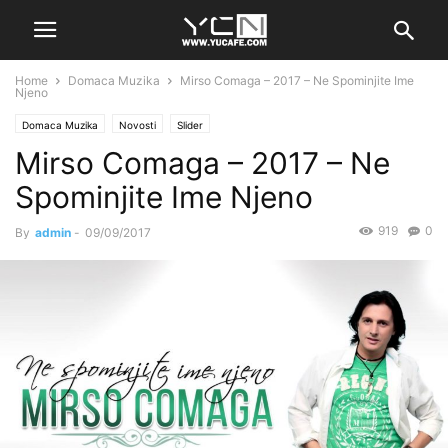
Home
Domaca Muzika
Mirso Comaga – 2017 – Ne Spominjite Ime
Njeno
Domaca Muzika
Novosti
Slider
Mirso Comaga – 2017 – Ne
Spominjite Ime Njeno
919
0
By
admin
-
09/09/2017