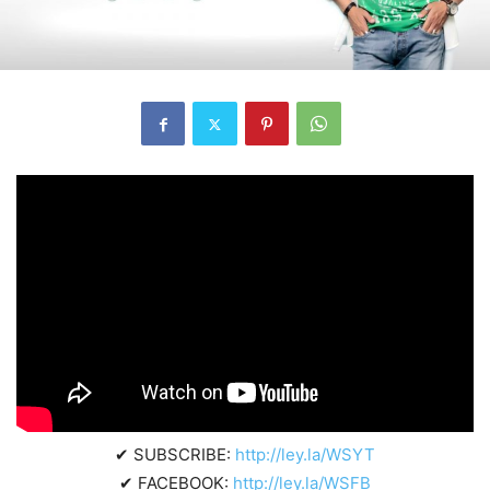
✔ SUBSCRIBE:
http://ley.la/WSYT
✔ FACEBOOK:
http://ley.la/WSFB