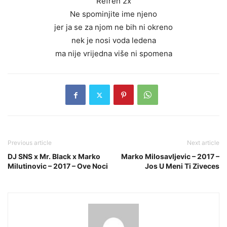
Refren 2x
Ne spominjite ime njeno
jer ja se za njom ne bih ni okreno
nek je nosi voda ledena
ma nije vrijedna više ni spomena
Previous article
Next article
DJ SNS x Mr. Black x Marko
Marko Milosavljevic – 2017 –
Milutinovic – 2017 – Ove Noci
Jos U Meni Ti Ziveces