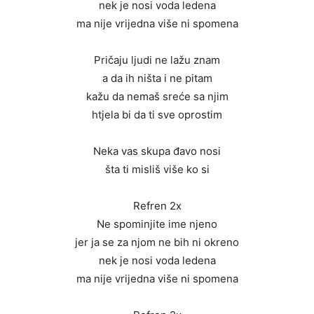
nek je nosi voda ledena
ma nije vrijedna više ni spomena
Pričaju ljudi ne lažu znam
a da ih ništa i ne pitam
kažu da nemaš sreće sa njim
htjela bi da ti sve oprostim
Neka vas skupa đavo nosi
šta ti misliš više ko si
Refren 2x
Ne spominjite ime njeno
jer ja se za njom ne bih ni okreno
nek je nosi voda ledena
ma nije vrijedna više ni spomena