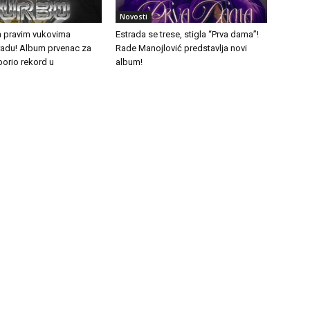
Novosti
a pravim vukovima
Estrada se trese, stigla “Prva dama”!
tradu! Album prvenac za
Rade Manojlović predstavlja novi
borio rekord u
album!