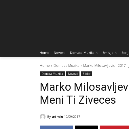
Home
Novosti
Domaca Muzika
Emisije
Serij
Home
Domaca Muzika
Marko Milosavljevic - 2017 -
Domaca Muzika
Novosti
Slider
Marko Milosavljev
Meni Ti Ziveces
By
admin
10/09/2017