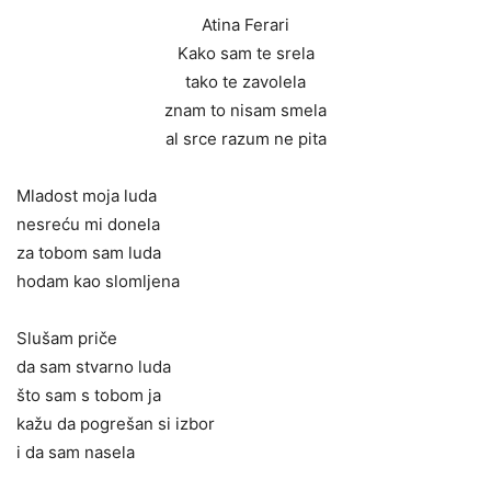
Atina Ferari
Kako sam te srela
tako te zavolela
znam to nisam smela
al srce razum ne pita
Mladost moja luda
nesreću mi donela
za tobom sam luda
hodam kao slomljena
Slušam priče
da sam stvarno luda
što sam s tobom ja
kažu da pogrešan si izbor
i da sam nasela