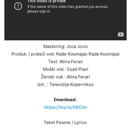
Mastering: Joca Jovic
Produk. I prateći vok: Rade Kosmajac Rade Kosmajac
Text :Atina Ferari
Muški vok : Esad Plavi
Ženski vok : Atina Ferari
Izd . : Televizija Kopernikus
Download:
https://ley.la/08Cim
Tekst Pesme / Lyrics: