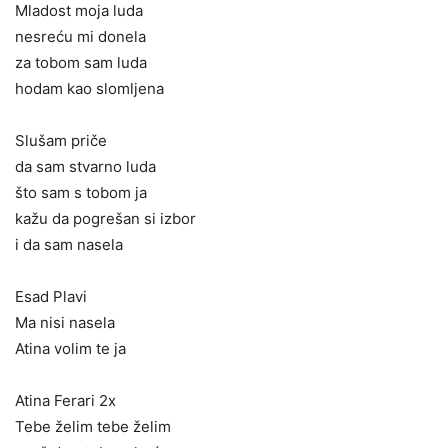
Mladost moja luda
nesreću mi donela
za tobom sam luda
hodam kao slomljena
Slušam priče
da sam stvarno luda
što sam s tobom ja
kažu da pogrešan si izbor
i da sam nasela
Esad Plavi
Ma nisi nasela
Atina volim te ja
Atina Ferari 2x
Tebe želim tebe želim