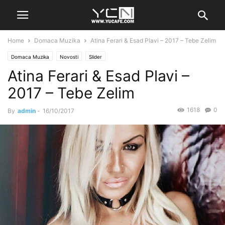
Home
Domaca Muzika
Atina Ferari & Esad Plavi – 2017 – Tebe Zelim
Domaca Muzika
Novosti
Slider
Atina Ferari & Esad Plavi –
2017 – Tebe Zelim
1618
0
By
admin
-
16/10/2017