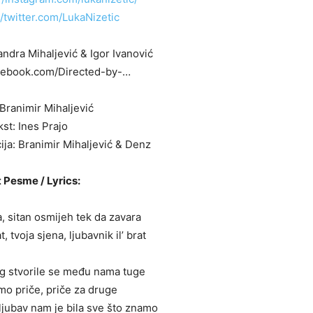
//twitter.com/LukaNizetic
ndra Mihaljević & Igor Ivanović
cebook.com/Directed-by-…
Branimir Mihaljević
st: Ines Prajo
ja: Branimir Mihaljević & Denz
 Pesme / Lyrics:
, sitan osmijeh tek da zavara
t, tvoja sjena, ljubavnik il’ brat
g stvorile se među nama tuge
mo priče, priče za druge
jubav nam je bila sve što znamo