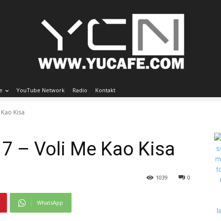
e
YouTube Network
Radio
Kontakt
e Kao Kisa
17 – Voli Me Kao Kisa
1039
0
WhatsApp