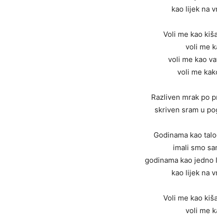
kao lijek na 
Voli me kao kiš
voli me k
voli me kao va
voli me kak
Razliven mrak po pr
skriven sram u po
Godinama kao talo
imali smo sa
godinama kao jedno l
kao lijek na 
Voli me kao kiš
voli me k