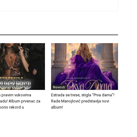
Novosti
a pravim vukovima
Estrada se trese, stigla “Prva dama”!
tradu! Album prvenac za
Rade Manojlović predstavlja novi
borio rekord u
album!