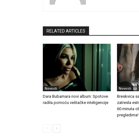
RELATED ARTICLES
Novosti
Novosti
Dara Bubamara novi album: Spotove
Breskvica s
radila pomoću veštačke inteligencije
zatresla es
60 minuta o
pregledima!