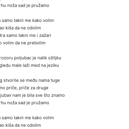
vrhu noža sad je pružamo
a samo takni me kako volim
ao kiša da ne odolim
tra samo takni me i zažari
o volim da ne prebolim
ozoru poljubac je nalik ožiljku
gledu male laži med na jeziku
g stvorile se među nama tuge
mo priče, priče za druge
jubav nam je bila sve što znamo
vrhu noža sad je pružamo
a samo takni me kako volim
ao kiša da ne odolim