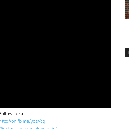
Follow Luka
http://on.fb.me/yozVcq
//instagram.com/lukanizetic/