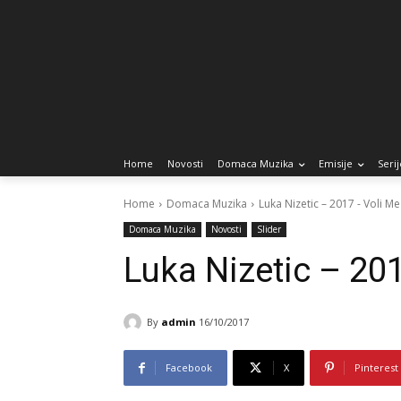
Home
Novosti
Domaca Muzika
Emisije
Serij
Home
Domaca Muzika
Luka Nizetic – 2017 - Voli M
Domaca Muzika
Novosti
Slider
Luka Nizetic – 20
By
admin
16/10/2017
Facebook
X
Pinterest