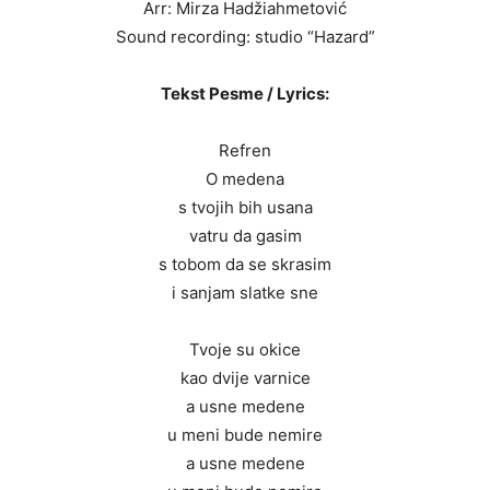
Arr: Mirza Hadžiahmetović
Sound recording: studio “Hazard”
Tekst Pesme / Lyrics:
Refren
O medena
s tvojih bih usana
vatru da gasim
s tobom da se skrasim
i sanjam slatke sne
Tvoje su okice
kao dvije varnice
a usne medene
u meni bude nemire
a usne medene