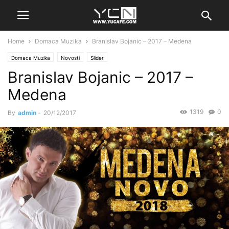
Home
Domaca Muzika
Branislav Bojanic – 2017 – Medena
Domaca Muzika
Novosti
Slider
Branislav Bojanic – 2017 –
Medena
1319
0
By
admin
-
20/12/2017