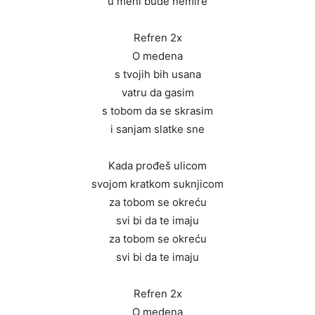
u meni bude nemire
Refren 2x
O medena
s tvojih bih usana
vatru da gasim
s tobom da se skrasim
i sanjam slatke sne
Kada prođeš ulicom
svojom kratkom suknjicom
za tobom se okreću
svi bi da te imaju
za tobom se okreću
svi bi da te imaju
Refren 2x
O medena