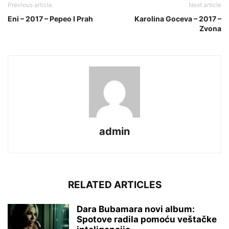
Previous article
Next article
Eni – 2017 – Pepeo I Prah
Karolina Goceva – 2017 –
Zvona
admin
RELATED ARTICLES
Dara Bubamara novi album:
Spotove radila pomoću veštačke